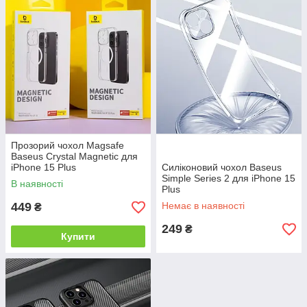
Замовляйте чохол для Apple iPhone 15
Plus онлайн
Вибирайте найкращу модель в інтернет-магазині Lucky
Buyer
Чекаємо Ваші заявки на сайті та завжди раді відповісти на
будь-які питання за телефоном. Звертайтеся!
Прозорий чохол Magsafe
Baseus Crystal Magnetic для
iPhone 15 Plus
Силіконовий чохол Baseus
Simple Series 2 для iPhone 15
В наявності
Plus
449
Немає в наявності
₴
249
₴
Купити