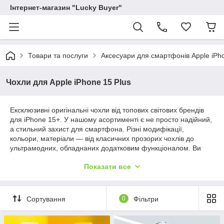
Інтернет-магазин "Lucky Buyer"
Товари та послуги
Аксесуари для смартфонів Apple iPh
Чохли для Apple iPhone 15 Plus
Ексклюзивні оригінальні чохли від топових світових брендів
для iPhone 15+. У нашому асортименті є не просто надійний,
а стильний захист для смартфона. Різні модифікації,
кольори, матеріали — від класичних прозорих чохлів до
ультрамодних, обладнаних додатковим функціоналом. Ви
обов'язково знайдете ідеальний аксесуар, який відповідатиме
Показати все
побажанням.
Пропонуємо чохли бездоганної якості від перевірених
виробників. Серед виробників представлені бренди Nillkin,
Сортування
0
Фільтри
Baseus, Spigen, Polo, Kajsa, iPaky та інші. Доступна вартість
на весь асортимент продукції та гарантія актуальності ціни на
сайті. Середній час доставки замовлення по Україні 1-2 дні.