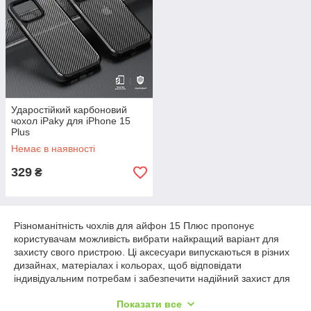
Ударостійкий карбоновий
чохол iPaky для iPhone 15
Plus
Немає в наявності
329
₴
Різноманітність чохлів для айфон 15 Плюс пропонує
користувачам можливість вибрати найкращий варіант для
захисту свого пристрою. Ці аксесуари випускаються в різних
дизайнах, матеріалах і кольорах, щоб відповідати
індивідуальним потребам і забезпечити надійний захист для
смартфона. Тут можна купити чохол для iPhone 15 Plus, який
Показати все
не тільки надає захист пристрою від пошкоджень, але й стане