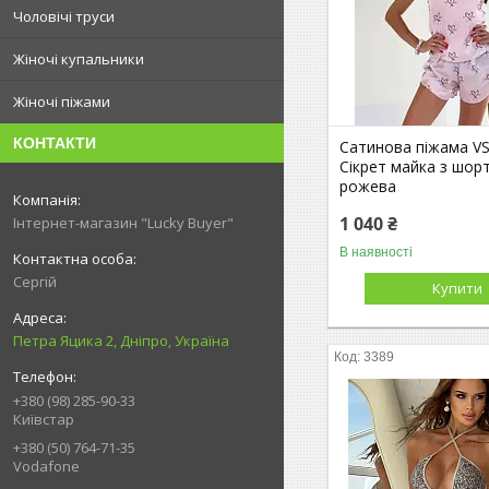
Чоловічі труси
Жіночі купальники
Жіночі піжами
КОНТАКТИ
Сатинова піжама VS
Сікрет майка з шор
рожева
1 040 ₴
Інтернет-магазин "Lucky Buyer"
В наявності
Сергій
Купити
Петра Яцика 2, Дніпро, Україна
3389
+380 (98) 285-90-33
Київстар
+380 (50) 764-71-35
Vodafone