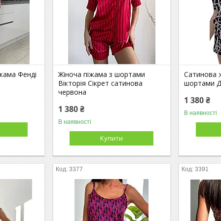
жама Фенді
Жіноча піжама з шортами
Сатинова 
Вікторія Сікрет сатинова
шортами Д
червона
1 380 ₴
1 380 ₴
В наявності
В наявності
Купити
3377
3391