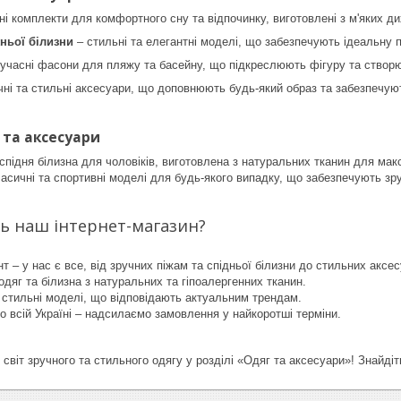
ні комплекти для комфортного сну та відпочинку, виготовлені з м'яких д
ньої білизни
– стильні та елегантні моделі, що забезпечують ідеальну 
сучасні фасони для пляжу та басейну, що підкреслюють фігуру та створ
чні та стильні аксесуари, що доповнюють будь-який образ та забезпечую
 та аксесуари
спідня білизна для чоловіків, виготовлена ​​з натуральних тканин для м
ласичні та спортивні моделі для будь-якого випадку, що забезпечують зру
ь наш інтернет-магазин?
 – у нас є все, від зручних піжам та спідньої білизни до стильних аксес
 одяг та білизна з натуральних та гіпоалергенних тканин.
 стильні моделі, що відповідають актуальним трендам.
о всій Україні – надсилаємо замовлення у найкоротші терміни.
світ зручного та стильного одягу у розділі «Одяг та аксесуари»! Знайдіт