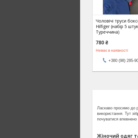
Чоловічі труси бо
Hilfiger (набір 5 штук
Туреччина)
780 ₴
Немає в наявності
+380 (98) 285-9
Ласкаво просимо до р
використання. Тут зіб
почуватися впевнено 
Жіночий одяг т