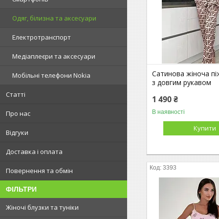
Одяг, білизна та аксесуари
Електротранспорт
Медіаплеєри та аксесуари
Сатинова жіноча пі
Мобільні телефони Nokia
з довгим рукавом
Статті
1 490 ₴
В наявності
Про нас
Купити
Відгуки
Доставка і оплата
3393
Повернення та обмін
ФІЛЬТРИ
Жіночі блузки та туніки