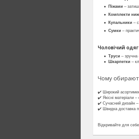
Піжами
– затиш
Комплекти ниж
Купальники
– 
Сумки
– практи
Чоловічий одяг
Труси
– зручна 
Шкарпетки
– к
Чому обирают
✔️ Широкий асортимент
✔️ Якісні матеріали –
✔️ Сучасний дизайн –
✔️ Швидка доставка п
Відкривайте для себе 