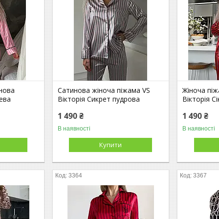
нова
Сатинова жіноча піжама VS
Жіноча пі
жева
Вікторія Сикрет пудрова
Вікторія С
1 490 ₴
1 490 ₴
В наявності
В наявності
Купити
3364
3367