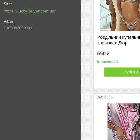
https://lucky-buyer.com.ua/
+380982859033
Роздільний купальн
зав'язках Діор
650 ₴
В наявності
Купити
3366