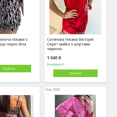
жіноча піжама з
Сатинова піжама Вікторія
іор чорно-біла
Сікрет майка з шортами
червона
1 040 ₴
В наявності
Купити
Купити
3382