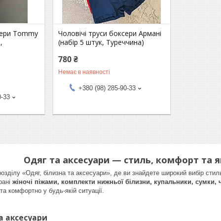
ксери Tommy
Чоловічі труси боксери Армані
,
(набір 5 штук, Туреччина)
780 ₴
Немає в наявності
+380 (98) 285-90-33
0-33
Одяг та аксесуари — стиль, комфорт та я
озділу «Одяг, білизна та аксесуари», де ви знайдете широкий вибір стил
рані
жіночі піжами, комплекти нижньої білизни, купальники, сумки, 
та комфортно у будь-якій ситуації.
а аксесуари