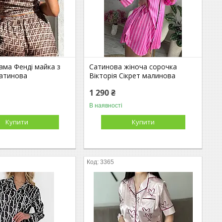
ама Фенді майка з
Сатинова жіноча сорочка
атинова
Вікторія Сікрет малинова
1 290 ₴
В наявності
Купити
Купити
3365