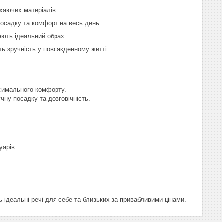
ихаючих матеріалів.
посадку та комфорт на весь день.
юють ідеальний образ.
ть зручність у повсякденному житті.
аксимального комфорту.
чну посадку та довговічність.
уарів.
ь ідеальні речі для себе та близьких за привабливими цінами.