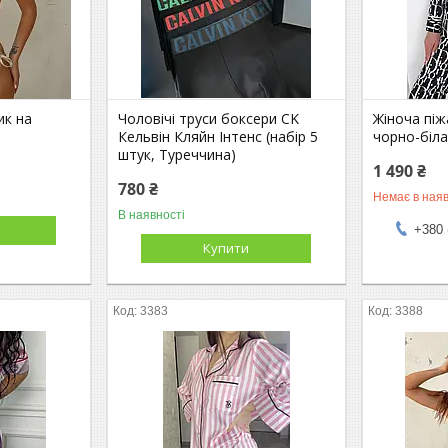
ик на
Чоловічі труси боксери CK
Жіноча піж
Кельвін Кляйн Інтенс (набір 5
чорно-біл
штук, Туреччина)
1 490 ₴
780 ₴
Немає в наяв
В наявності
+380 
Купити
3383
3388