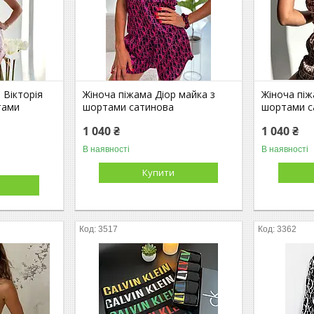
 Вікторія
Жіноча піжама Діор майка з
Жіноча піж
тами
шортами сатинова
шортами с
1 040 ₴
1 040 ₴
В наявності
В наявності
Купити
3517
3362