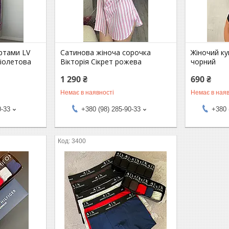
ртами LV
Сатинова жіноча сорочка
Жіночий ку
іолетова
Вікторія Сікрет рожева
чорний
1 290 ₴
690 ₴
Немає в наявності
Немає в наяв
0-33
+380 (98) 285-90-33
+380 
3400