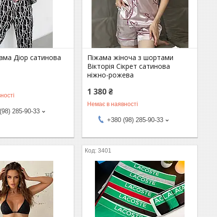
ама Діор сатинова
Піжама жіноча з шортами
а
Вікторія Сікрет сатинова
ніжно-рожева
1 380 ₴
ності
Немає в наявності
(98) 285-90-33
+380 (98) 285-90-33
3401