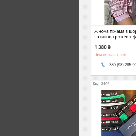
Жіноча піжама з шо
сатинова рожево-ф
1 380 ₴
Немає в наявності
+380 (98) 285-9
3406