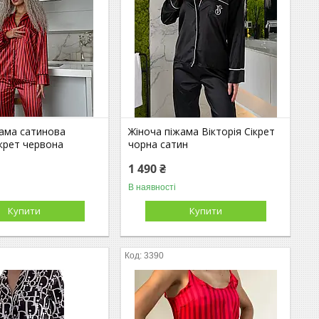
жама сатинова
Жіноча піжама Вікторія Сікрет
ікрет червона
чорна сатин
1 490 ₴
В наявності
Купити
Купити
3390