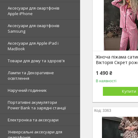
Аксесуари для смартфонів
Apple iPhone
Аксесуари для смартфонів
Samsung
Аксесуари для Apple iPad і
MacBook
Жіноча піжама сати
Товари для дому та здоров'я
Вікторія Сікрет ро
1 490 ₴
Лампи та Декоративне
освітлення
В наявності
Наручний годинник
Купити
Портативні акумулятори
Power Bank та зарядні станції
3363
Електроніка та аксесуари
Універсальні аксесуари для
смартфонів