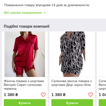
Повернення товару впродовж 14 днів за домовленістю
Всі умови повернення
Подібні товари компанії
Жіноча піжама з шортами
Сатинова жіноча піжама з
Сати
Вікторія Сікрет сатинова
шортами Діор чорно-біла
Вікт
червона
шор
1 380
1 380
1 0
₴
₴
Купити
Купити