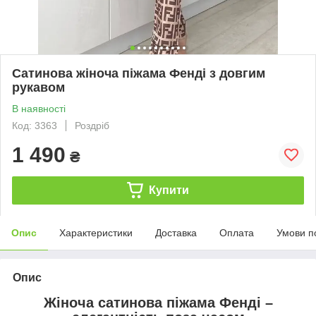
Сатинова жіноча піжама Фенді з довгим
рукавом
В наявності
Код: 3363
Роздріб
1 490
₴
Купити
Опис
Характеристики
Доставка
Оплата
Умови п
Опис
Жіноча сатинова піжама Фенді –