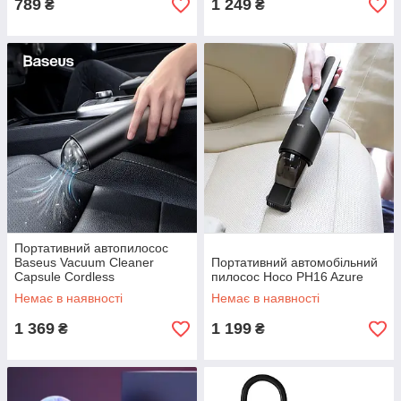
789
1 249
₴
₴
Портативний автопилосос
Baseus Vacuum Cleaner
Портативний автомобільний
Capsule Cordless
пилосос Hoco PH16 Azure
Немає в наявності
Немає в наявності
1 369
1 199
₴
₴