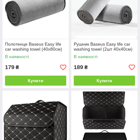
Полотенце Baseus Easy life
Рушник Baseus Easy life car
car washing towel (40x80см)
washing towel (2шт 40х40см)
В наявності
В наявності
179
189
₴
₴
Купити
Купити