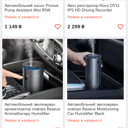
Автомобільний насос Proove
Авто реєстратор Hoco DV11
Pump Assistant Mini 85W
IPS HD Driving Recorder
Немає в наявності
Немає в наявності
1 149
2 299
₴
₴
Автомобільний зволожувач
Автомобільний зволожувач
ароматизатор повітря Baseus
повітря Baseus Moisturizing
Aromatherapy Humidifier
Car Humidifier Black
Немає в наявності
Немає в наявності