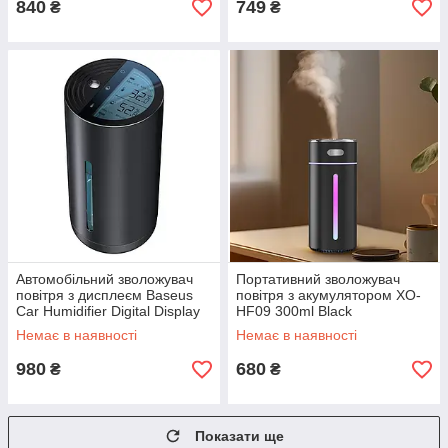
840
749
₴
₴
Автомобільний зволожувач
Портативний зволожувач
повітря з дисплеєм Baseus
повітря з акумулятором XO-
Car Humidifier Digital Display
HF09 300ml Black
Немає в наявності
Немає в наявності
980
680
₴
₴
Показати ще