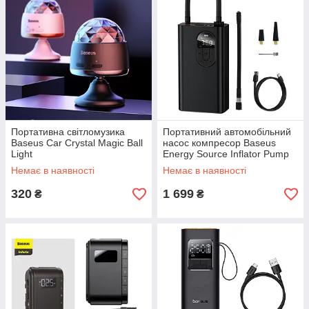
Портативна світломузика
Портативний автомобільний
Baseus Car Crystal Magic Ball
насос компресор Baseus
Light
Energy Source Inflator Pump
Немає в наявності
Немає в наявності
320
1 699
₴
₴