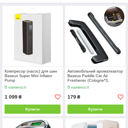
Компресор (насос) для шин
Автомобільний ароматизатор
Baseus Super Mini Inflator
Baseus Paddle Car Air
Pump
Freshener (Cologne*3,
Ocean*2, Gardenia*1)
В наявності
В наявності
1 099
179
₴
₴
Купити
Купити