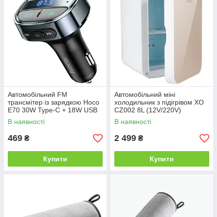
Автомобільний FM
Автомобільний міні
трансмітер із зарядкою Hoco
холодильник з підігрівом XO
E70 30W Type-C + 18W USB
CZ002 8L (12V/220V)
В наявності
В наявності
469
2 499
₴
₴
Купити
Купити