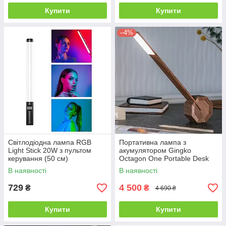
Купити
Купити
–4%
Світлодіодна лампа RGB
Портативна лампа з
Light Stick 20W з пультом
акумулятором Gingko
керування (50 см)
Octagon One Portable Desk
Light Walnut (Великобританія)
В наявності
В наявності
729
4 500
₴
₴
4 690 ₴
Купити
Купити