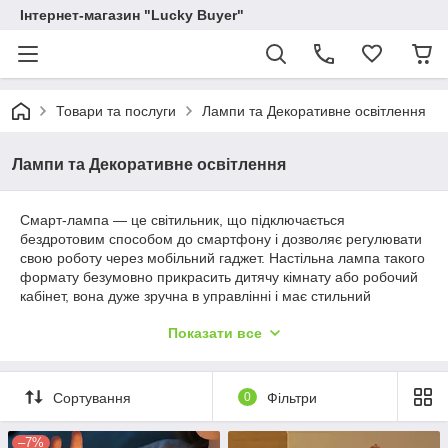
Інтернет-магазин "Lucky Buyer"
Товари та послуги
Лампи та Декоративне освітлення
Лампи та Декоративне освітлення
Смарт-лампа — це світильник, що підключається
бездротовим способом до смартфону і дозволяє регулювати
свою роботу через мобільний гаджет. Настільна лампа такого
формату безумовно прикрасить дитячу кімнату або робочий
кабінет, вона дуже зручна в управлінні і має стильний
зовнішній вигляд у стилі хай-тек. LED-підсвічування змінює
Показати все
свій колір за бажанням власника, і USB-лампа легко
перетворюється в нічник або в дуже яскравий світильник.
Сортування
0
Фільтри
USB лампи зі світлодіодним
підсвічуванням, смарт-лампи
–7%