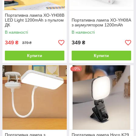
Портативна лампа XO-YH08B
LED Light 1200mAh з пультом
Портативна лампа XO-YH08A
ДК
з акумулятором 1200mAh
В наявності
В наявності
349
349
₴
₴
379 ₴
Купити
Купити
–9%
Портативна лампа з
Портативна лампа Hoco K29