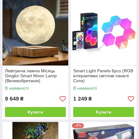
Левітуюча лампа Місяць
Smart Light Panels 6pcs (RGB
Gingko Smart Moon Lamp
інтерактивні світлові панелі
(Великобританія)
Соти)
В наявності
В наявності
9 649
1 249
₴
₴
Купити
Купити
–4%