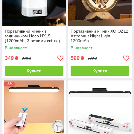
Портативний нічник з
Портативний нічник XO OZ12
годинником Hoco HX15
Astronaut Night Light
(1200mAh, 3 режими світла)
1200mAh
В наявності
В наявності
349
599
₴
₴
379 ₴
699 ₴
Купити
Купити
–8%