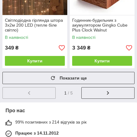
Світлодіодна гірлянда штора
Годинник-будильник з
3х2м 200 LED (тепле біле
акумулятором Gingko Cube
світло)
Plus Clock Walnut
(Великобританія)
В наявності
В наявності
349
3 349
₴
₴
Купити
Купити
Показати ще
1
/ 5
Про нас
99% позитивних з 214 відгуків за рік
Працює з 14.11.2012