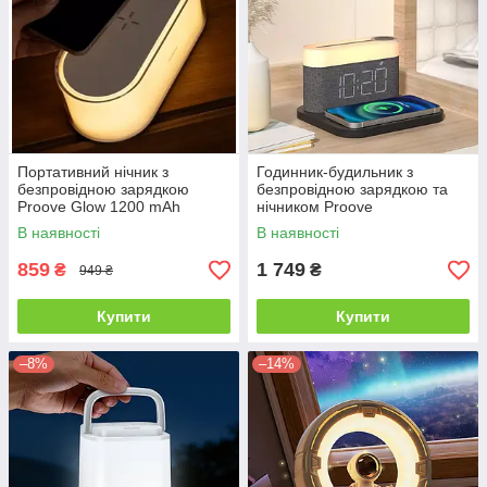
стабільно високим попитом у клієнтів Lucky Buyer, вони зручні
і недорого коштують. З допомогою такого освітлювального
приладу можна створити по-справжньому «розумний»
інтер'єр. Доставляємо USB-лампи у всі регіони України,
можлива оплата при отриманні післяплатою. Купуйте сучасні
гаджети у перевіреного постачальника з відмінною
репутацією!
Портативний нічник з
Годинник-будильник з
безпровідною зарядкою
безпровідною зарядкою та
Proove Glow 1200 mAh
нічником Proove
В наявності
В наявності
859
1 749
₴
₴
949 ₴
Купити
Купити
–8%
–14%