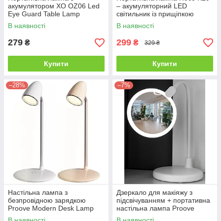
акумулятором XO OZ06 Led
– акумуляторний LED
Eye Guard Table Lamp
світильник із прищіпкою
В наявності
В наявності
279
299
₴
₴
329 ₴
Купити
Купити
–28%
–7%
Настільна лампа з
Дзеркало для макіяжу з
безпровідною зарядкою
підсвічуванням + портативна
Proove Modern Desk Lamp
настільна лампа Proove
В наявності
В наявності