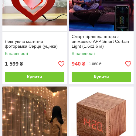
Смарт гірлянда штора з
Левітуюча магнітна
анімацією APP Smart Curtain
фоторамка Серце (уцінка)
Light (1,6x1,6 м)
В наявності
В наявності
1 599
940
₴
₴
1 080 ₴
Купити
Купити