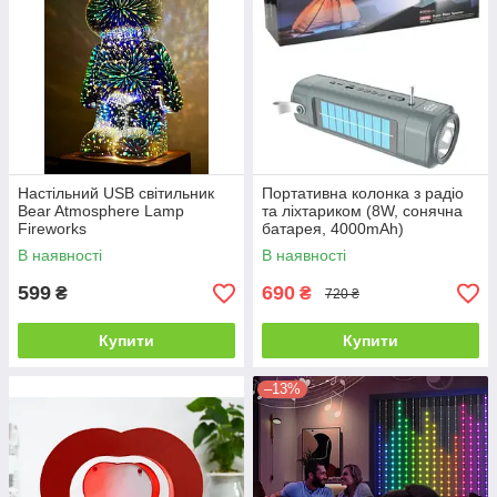
Настільний USB світильник
Портативна колонка з радіо
Bear Atmosphere Lamp
та ліхтариком (8W, сонячна
Fireworks
батарея, 4000mAh)
В наявності
В наявності
599
690
₴
₴
720 ₴
Купити
Купити
–13%