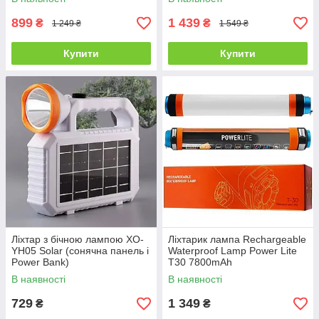
899
1 439
₴
₴
1 249 ₴
1 549 ₴
Купити
Купити
Ліхтар з бічною лампою XO-
Ліхтарик лампа Rechargeable
YH05 Solar (сонячна панель і
Waterproof Lamp Power Lite
Power Bank)
T30 7800mAh
В наявності
В наявності
729
1 349
₴
₴