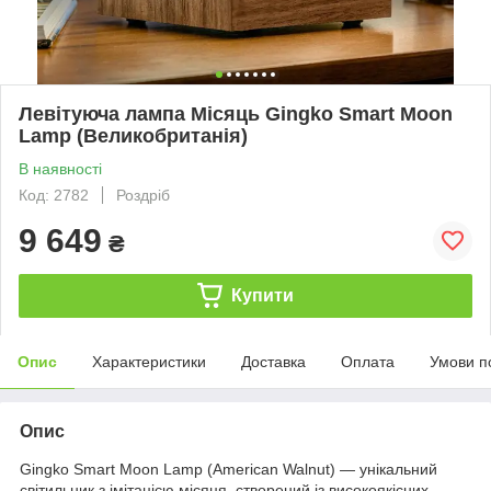
Левітуюча лампа Місяць Gingko Smart Moon
Lamp (Великобританія)
В наявності
Код: 2782
Роздріб
9 649
₴
Купити
Опис
Характеристики
Доставка
Оплата
Умови п
Опис
Gingko Smart Moon Lamp (American Walnut) — унікальний
світильник з імітацією місяця, створений із високоякісних