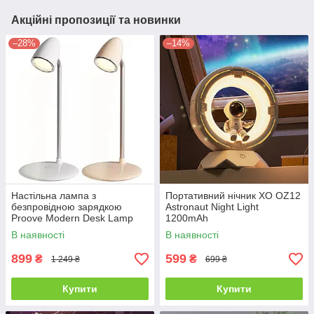
Акційні пропозиції та новинки
–28%
–14%
Настільна лампа з
Портативний нічник XO OZ12
безпровідною зарядкою
Astronaut Night Light
Proove Modern Desk Lamp
1200mAh
В наявності
В наявності
899
599
₴
₴
1 249 ₴
699 ₴
Купити
Купити