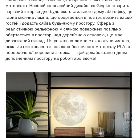
матеріалів. Новітній інноваційний дизайн від Gingko створить
чарівний інтер'єр для будь-якого стильного дому або офісу, ця
гарна місячна лампа, що обертається в повітрі, вразить ваших
гостей і додасть сяйва будь-якому простору. Сфера з
реалістичною рельєфною місячною поверхнею повільно
обертається в просторі над дерев'яною основою, що має
дивовижний вигляд. Ця унікальна лампа є екологічно чистою,
оскільки виготовлена з повністю безпечного матеріалу PLA та
переробленої деревини з горіха — цей девайс стане гідним
доповненням простору на роботі або вдома!