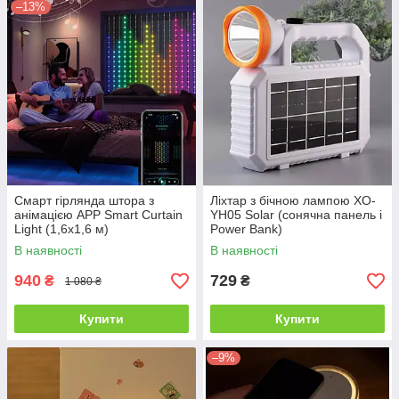
–13%
Смарт гірлянда штора з
Ліхтар з бічною лампою XO-
анімацією APP Smart Curtain
YH05 Solar (сонячна панель і
Light (1,6x1,6 м)
Power Bank)
В наявності
В наявності
940
729
₴
₴
1 080 ₴
Купити
Купити
–9%