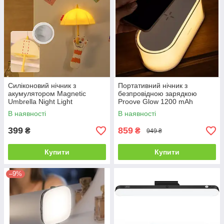
Силіконовий нічник з
Портативний нічник з
акумулятором Magnetic
безпровідною зарядкою
Umbrella Night Light
Proove Glow 1200 mAh
В наявності
В наявності
399
859
₴
₴
949 ₴
Купити
Купити
–9%