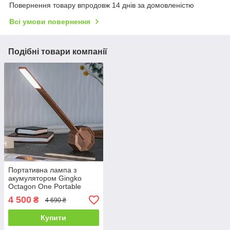
Повернення товару впродовж 14 днів за домовленістю
Всі умови повернення
Подібні товари компанії
Портативна лампа з
акумулятором Gingko
Octagon One Portable
Desk Light Walnut
4 500
₴
4 690 ₴
(Великобританія)
Купити