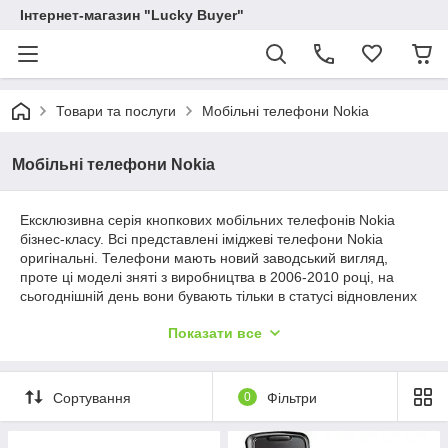
Інтернет-магазин "Lucky Buyer"
Товари та послуги
Мобільні телефони Nokia
Мобільні телефони Nokia
Ексклюзивна серія кнопкових мобільних телефонів Nokia
бізнес-класу. Всі представлені іміджеві телефони Nokia
оригінальні. Телефони мають новий заводський вигляд,
проте ці моделі зняті з виробництва в 2006-2010 році, на
сьогоднішній день вони бувають тільки в статусі відновлених
на основі оригінальних комплектуючих тих часів. Клавіатура
Показати все
телефонів англійська/російська, меню телефону має
російську мову. Якщо надаєте перевагу надійним кнопковим
телефонам, які роблять спілкування по телефону
комфортним і створюють імідж власнику такого телефону,
Сортування
0
Фільтри
тоді ця серія мобільних телефонів Nokia створена саме для
Вас.