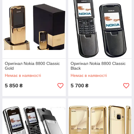
У нашому інтернет-магазині Ви можете купити Nokia 6700
Classic, Nokia 8600 Luna, Nokia 8800 Classic, Nokia 8800
Sirocco та інші моделі статусних телефонів Нокіа. Телефони
даних моделей виготовлені з високоякісних та дорогих
матеріалів, що робить їх якісними та надійними. Дані моделі
мобільних телефонів вже давно зарекомендували себе і
стали легендарними, тому не потребують особливої
презентації. Якщо Ви хочете доторкнутися до легенди та
підкреслити свій стиль, тоді варто задуматися про придбання
одного з представлених телефонів.
Оригінал Nokia 8800 Classic
Оригінал Nokia 8800 Classic
Gold
Black
Немає в наявності
Немає в наявності
5 850
5 700
₴
₴