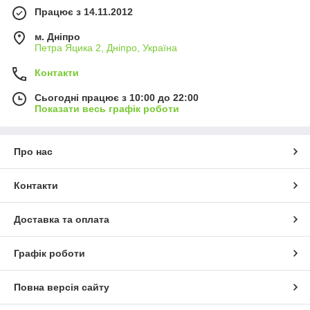
Працює з 14.11.2012
наявності аксесуари для смартфонів, серед яких магнітні
універсальні тримачі займають особливе місце. Ви можете
м. Дніпро
зробити вибір самостійно через сайт або зв'язавшись із
Петра Яцика 2, Дніпро, Україна
менеджерами-консультантами компанії в телефонному
режимі — відповідаємо на дзвінки з понеділка по неділях
Контакти
включно. Доставляємо замовлення на всій території України.
З нашою допомогою ви без проблем підвищите зручність
Сьогодні працює з 10:00 до 22:00
експлуатації свого смартфона та гарантуєте власну безпеку
Показати весь графік роботи
під час керування автомобілем.
Про нас
Контакти
Доставка та оплата
Графік роботи
Повна версія сайту