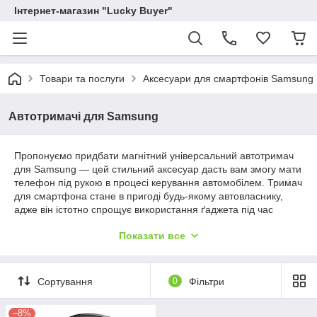
Інтернет-магазин "Lucky Buyer"
Товари та послуги
Аксесуари для смартфонів Samsung
Автотримачі для Samsung
Пропонуємо придбати магнітний універсальний автотримач
для Samsung — цей стильний аксесуар дасть вам змогу мати
телефон під рукою в процесі керування автомобілем. Тримач
для смартфона стане в пригоді будь-якому автовласнику,
адже він істотно спрощує використання ґаджета під час
поїздки та підвищує безпеку водія, а також пасажирів.
Показати все
Магнітні автотримачі для смартфона
Сортування
0
Фільтри
До уваги відвідувачів представлено кілька різновидів
–8%