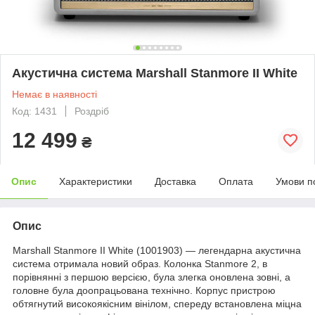
Акустична система Marshall Stanmore II White
Немає в наявності
Код: 1431
Роздріб
12 499
₴
Опис
Характеристики
Доставка
Оплата
Умови п
Опис
Marshall Stanmore II White (1001903) — легендарна акустична
система отримала новий образ. Колонка Stanmore 2, в
порівнянні з першою версією, була злегка оновлена зовні, а
головне була доопрацьована технічно. Корпус пристрою
обтягнутий високоякісним вінілом, спереду встановлена міцна