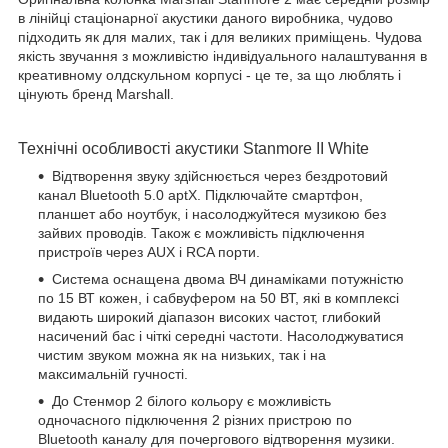
в лінійці стаціонарної акустики даного виробника, чудово
підходить як для малих, так і для великих приміщень. Чудова
якість звучання з можливістю індивідуального налаштування в
креативному олдскульном корпусі - це те, за що люблять і
цінують бренд Marshall.
Технічні особливості акустики Stanmore II White
Відтворення звуку здійснюється через бездротовий
канал Bluetooth 5.0 aptX. Підключайте смартфон,
планшет або ноутбук, і насолоджуйтеся музикою без
зайвих проводів. Також є можливість підключення
пристроїв через AUX і RCA порти.
Система оснащена двома ВЧ динаміками потужністю
по 15 ВТ кожен, і сабвуфером на 50 ВТ, які в комплексі
видають широкий діапазон високих частот, глибокий
насичений бас і чіткі середні частоти. Насолоджуватися
чистим звуком можна як на низьких, так і на
максимальній гучності.
До Стенмор 2 білого кольору є можливість
одночасного підключення 2 різних пристрою по
Bluetooth каналу для почергового відтворення музики.