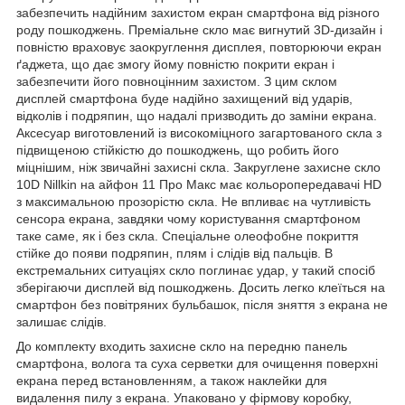
забезпечить надійним захистом екран смартфона від різного
роду пошкоджень. Преміальне скло має вигнутий 3D-дизайн і
повністю враховує заокруглення дисплея, повторюючи екран
ґаджета, що дає змогу йому повністю покрити екран і
забезпечити його повноцінним захистом. З цим склом
дисплей смартфона буде надійно захищений від ударів,
відколів і подряпин, що надалі призводить до заміни екрана.
Аксесуар виготовлений із високоміцного загартованого скла з
підвищеною стійкістю до пошкоджень, що робить його
міцнішим, ніж звичайні захисні скла. Закруглене захисне скло
10D Nillkin на айфон 11 Про Макс має кольоропередавачі HD
з максимальною прозорістю скла. Не впливає на чутливість
сенсора екрана, завдяки чому користування смартфоном
таке саме, як і без скла. Спеціальне олеофобне покриття
стійке до появи подряпин, плям і слідів від пальців. В
екстремальних ситуаціях скло поглинає удар, у такий спосіб
зберігаючи дисплей від пошкоджень. Досить легко клеїться на
смартфон без повітряних бульбашок, після зняття з екрана не
залишає слідів.
До комплекту входить захисне скло на передню панель
смартфона, волога та суха серветки для очищення поверхні
екрана перед встановленням, а також наклейки для
видалення пилу з екрана. Упаковано у фірмову коробку,