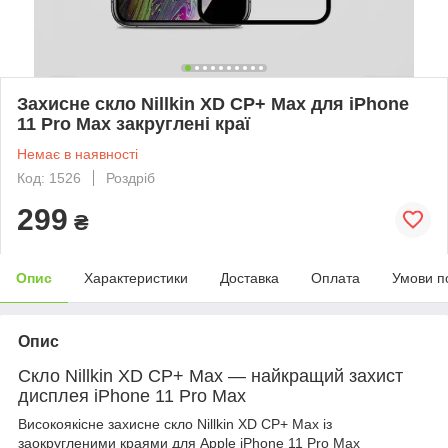
Захисне скло Nillkin XD CP+ Max для iPhone
11 Pro Max закруглені краї
Немає в наявності
Код: 1526
Роздріб
299
₴
Опис
Характеристики
Доставка
Оплата
Умови п
Опис
Скло Nillkin XD CP+ Max — найкращий захист
дисплея iPhone 11 Pro Max
Високоякісне захисне скло Nillkin XD CP+ Max із
заокругленими краями для Apple iPhone 11 Pro Max