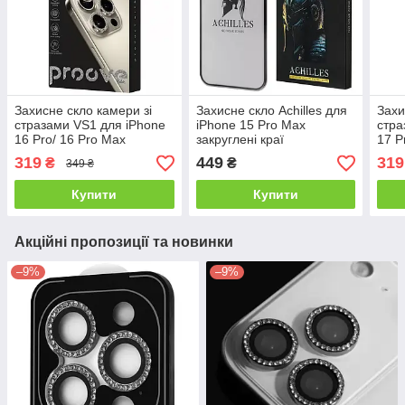
Захисне скло камери зі
Захисне скло Achilles для
Захи
стразами VS1 для iPhone
iPhone 15 Pro Max
стра
16 Pro/ 16 Pro Max
закруглені краї
17 P
319
449
319
₴
₴
349 ₴
Купити
Купити
Акційні пропозиції та новинки
–9%
–9%