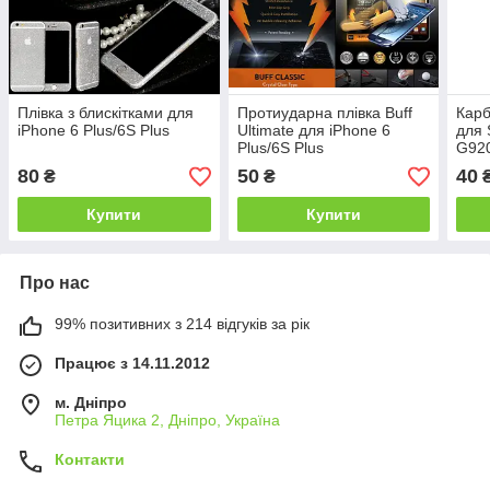
Плівка з блискітками для
Протиударна плівка Buff
Карб
iPhone 6 Plus/6S Plus
Ultimate для iPhone 6
для 
Plus/6S Plus
G92
80
50
40
₴
₴
Купити
Купити
Про нас
99% позитивних з 214 відгуків за рік
Працює з 14.11.2012
м. Дніпро
Петра Яцика 2, Дніпро, Україна
Контакти