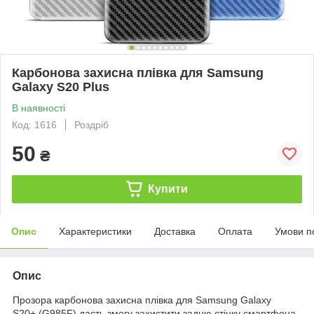
Карбонова захисна плівка для Samsung
Galaxy S20 Plus
В наявності
Код: 1616
Роздріб
50
₴
Купити
Опис
Характеристики
Доставка
Оплата
Умови п
Опис
Прозора карбонова захисна плівка для Samsung Galaxy
S20+ (G985F) дасть змогу захистити задню стінку смартфона