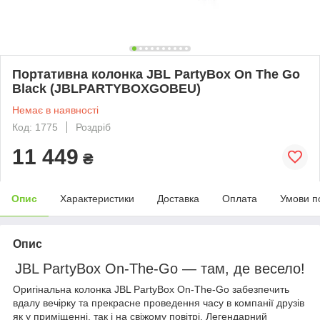
Портативна колонка JBL PartyBox On The Go
Black (JBLPARTYBOXGOBEU)
Немає в наявності
Код: 1775
Роздріб
11 449
₴
Опис
Характеристики
Доставка
Оплата
Умови п
Опис
JBL PartyBox On-The-Go — там, де весело!
Оригінальна колонка JBL PartyBox On-The-Go забезпечить
вдалу вечірку та прекрасне проведення часу в компанії друзів
як у приміщенні, так і на свіжому повітрі. Легендарний