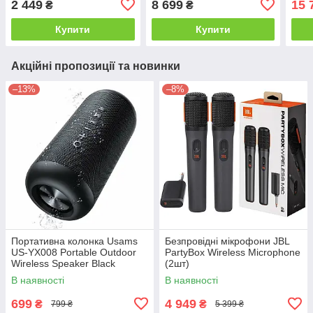
2 449
8 699
15 
₴
₴
Купити
Купити
Акційні пропозиції та новинки
–13%
–8%
Портативна колонка Usams
Безпровідні мікрофони JBL
US-YX008 Portable Outdoor
PartyBox Wireless Microphone
Wireless Speaker Black
(2шт)
В наявності
В наявності
699
4 949
₴
₴
799 ₴
5 399 ₴