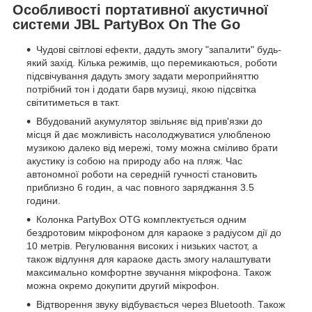
Особливості портативної акустичної
системи JBL PartyBox On The Go
Чудові світлові ефекти, дадуть змогу "запалити" будь-
який захід. Кілька режимів, що перемикаються, роботи
підсвічування дадуть змогу задати мероприйняттю
потрібний тон і додати барв музиці, якою підсвітка
світитиметься в такт.
Вбудований акумулятор звільняє від прив'язки до
місця й дає можливість насолоджуватися улюбленою
музикою далеко від мережі, тому можна сміливо брати
акустику із собою на природу або на пляж. Час
автономної роботи на середній гучності становить
приблизно 6 годин, а час повного заряджання 3.5
години.
Колонка PartyBox OTG комплектується одним
бездротовим мікрофоном для караоке з радіусом дії до
10 метрів. Регулювання високих і низьких частот, а
також відлуння для караоке дасть змогу налаштувати
максимально комфортне звучання мікрофона. Також
можна окремо докупити другий мікрофон.
Відтворення звуку відбувається через Bluetooth. Також