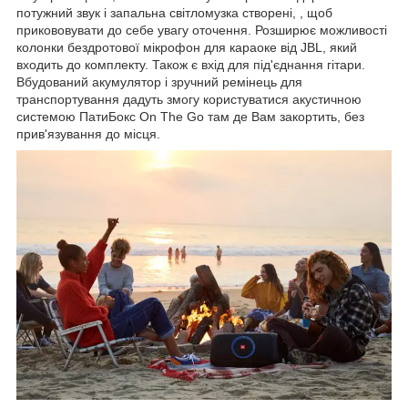
потужний звук і запальна світломузка створені, , щоб
прикововувати до себе увагу оточення. Розширює можливості
колонки бездротової мікрофон для караоке від JBL, який
входить до комплекту. Також є вхід для під'єднання гітари.
Вбудований акумулятор і зручний ремінець для
транспортування дадуть змогу користуватися акустичною
системою ПатиБокс On The Go там де Вам закортить, без
прив'язування до місця.