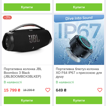
Купити
Купити
–3%
Портативна колонка JBL
Портативна блютуз колонка
Boombox 3 Black
XO F64 IP67 з присоскою для
(JBLBOOMBOX3BLKEP)
душу
В наявності
В наявності
15 799
649
₴
₴
16 299 ₴
Купити
Купити