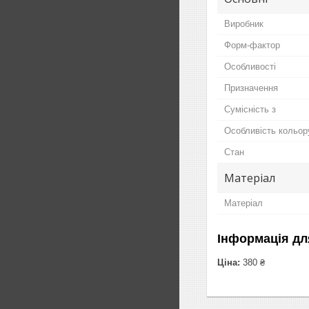
Виробник
Форм-фактор
Особливості
Призначення
Сумісність з
Особливість кольор
Стан
Матеріал
Матеріал
Інформація дл
Ціна:
380 ₴