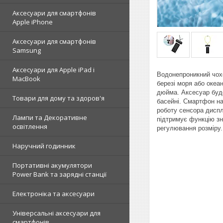
Аксесуари для смартфонів
Apple iPhone
Аксесуари для смартфонів
Samsung
Аксесуари для Apple iPad і
Водонепроникний чохо
MacBook
березі моря або океа
дюйма. Аксесуар буде
Товари для дому та здоров'я
басейні. Смартфон на
роботу сенсора диспл
Лампи та Декоративне
підтримує функцію зн
освітлення
регулювання розміру.
Наручний годинник
Портативні акумулятори
Power Bank та зарядні станції
Електроніка та аксесуари
Універсальні аксесуари для
смартфонів