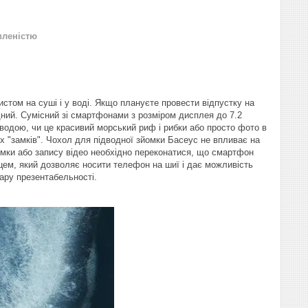
вленістю
стом на суші і у воді. Якщо плануєте провести відпустку на
дний. Сумісний зі смартфонами з розміром дисплея до 7.2
водою, чи це красивий морський риф і рибки або просто фото в
их "замків". Чохол для підводної зйомки Басеус не впливає на
омки або запису відео необхідно переконатися, що смартфон
цем, який дозволяє носити телефон на шиї і дає можливість
ару презентабельності.