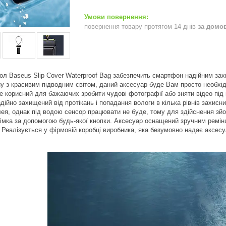
повернення товару протягом 14 днів
за домо
л Baseus Slip Cover Waterproof Bag забезпечить смартфон надійним захи
ну з красивим підводним світом, даний аксесуар буде Вам просто необхі
 корисний для бажаючих зробити чудові фотографії або зняти відео під 
дійно захищений від протікань і попадання вологи в кілька рівнів захисн
ея, однак під водою сенсор працювати не буде, тому для здійснення зй
імка за допомогою будь-якої кнопки. Аксесуар оснащений зручним ремін
 Реалізується у фірмовій коробці виробника, яка безумовно надає аксесу