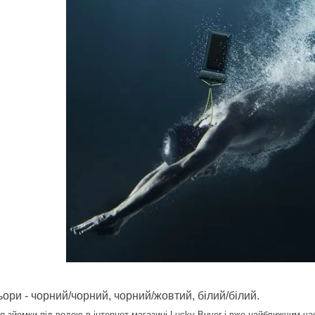
ьори - чорний/чорний, чорний/жовтий, білий/білий.
 зйомки під водою в інтернет магазині Lucky Buyer і вже найближчим 