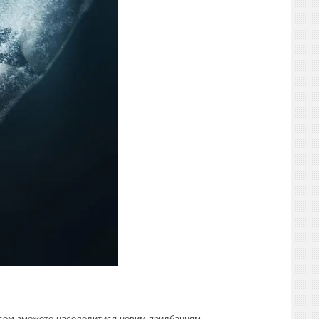
часом зможете насолодитися новим придбанням.