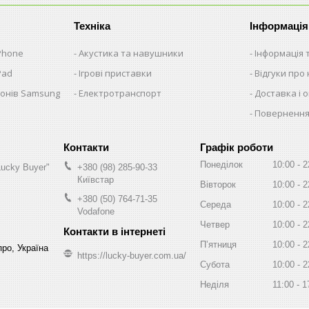
Техніка
Інформація
iPhone
Акустика та навушники
Інформація 
Pad
Ігрові приставки
Відгуки про 
фонів Samsung
Електротранспорт
Доставка і 
Повернення
Графік роботи
Понеділок
10:00
2
Lucky Buyer"
+380 (98) 285-90-33
Київстар
Вівторок
10:00
2
+380 (50) 764-71-35
Середа
10:00
2
Vodafone
Четвер
10:00
2
Пʼятниця
10:00
2
про, Україна
https://lucky-buyer.com.ua/
Субота
10:00
2
Неділя
11:00
1