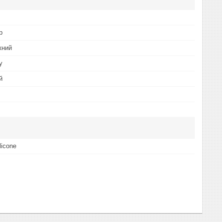
р
кний
у
й
icone