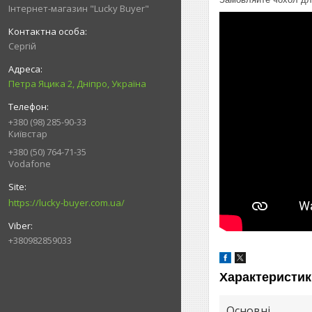
Інтернет-магазин "Lucky Buyer"
Сергій
Петра Яцика 2, Дніпро, Україна
+380 (98) 285-90-33
Київстар
+380 (50) 764-71-35
Vodafone
https://lucky-buyer.com.ua/
+380982859033
Характеристик
Основні