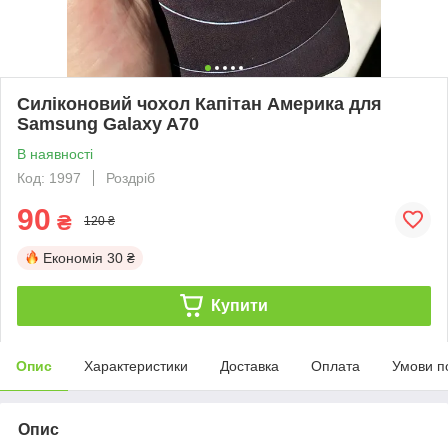
Силіконовий чохол Капітан Америка для
Samsung Galaxy A70
В наявності
Код: 1997
Роздріб
90
₴
120 ₴
Економія
30 ₴
Купити
Опис
Характеристики
Доставка
Оплата
Умови п
Опис