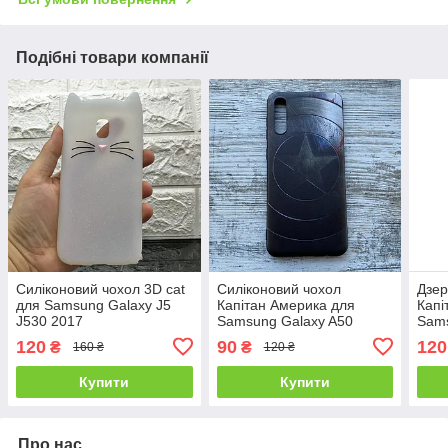
Подібні товари компанії
Силіконовий чохол 3D cat
Силіконовий чохол
Дзер
для Samsung Galaxy J5
Капітан Америка для
Капі
J530 2017
Samsung Galaxy A50
Sams
120
90
120
₴
₴
160 ₴
120 ₴
Купити
Купити
Про нас