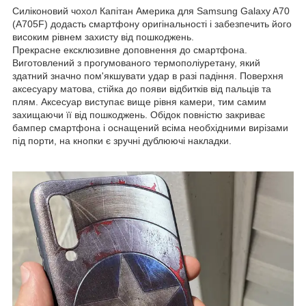
Силіконовий чохол Капітан Америка для Samsung Galaxy A70
(A705F) додасть смартфону оригінальності і забезпечить його
високим рівнем захисту від пошкоджень.
Прекрасне ексклюзивне доповнення до смартфона.
Виготовлений з прогумованого термополіуретану, який
здатний значно пом'якшувати удар в разі падіння. Поверхня
аксесуару матова, стійка до появи відбитків від пальців та
плям. Аксесуар виступає вище рівня камери, тим самим
захищаючи її від пошкоджень. Обідок повністю закриває
бампер смартфона і оснащений всіма необхідними вирізами
під порти, на кнопки є зручні дублюючі накладки.