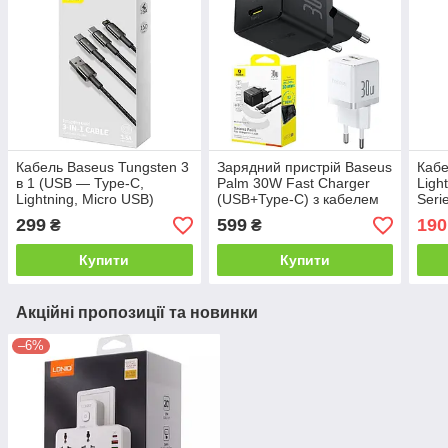
Кабель Baseus Tungsten 3
Зарядний пристрій Baseus
Кабе
в 1 (USB — Type-C,
Palm 30W Fast Charger
Ligh
Lightning, Micro USB)
(USB+Type-C) з кабелем
Seri
299
599
190
₴
₴
Купити
Купити
Акційні пропозиції та новинки
–6%