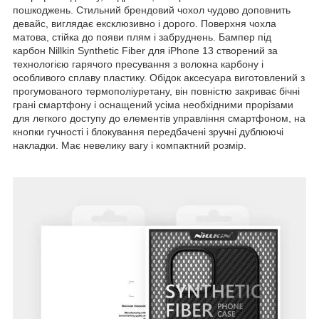
пошкоджень. Стильний брендовий чохол чудово доповнить
девайс, виглядає ексклюзивно і дорого. Поверхня чохла
матова, стійка до появи плям і забруднень. Бампер під
карбон Nillkin Synthetic Fiber для iPhone 13 створений за
технологією гарячого пресування з волокна карбону і
особливого сплаву пластику. Обідок аксесуара виготовлений з
прогумованого термополіуретану, він повністю закриває бічні
грані смартфону і оснащений усіма необхідними прорізами
для легкого доступу до елементів управління смартфоном, на
кнопки гучності і блокування передбачені зручні дублюючі
накладки. Має невелику вагу і компактний розмір.