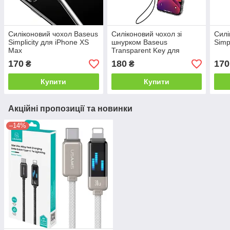
Силіконовий чохол Baseus
Силіконовий чохол зі
Силі
Simplicity для iPhone XS
шнурком Baseus
Simp
Max
Transparent Key для
iPhone 11 Pro Max
170
180
170
₴
₴
Купити
Купити
Акційні пропозиції та новинки
–14%