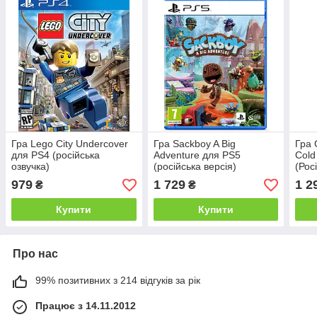
Гра Lego City Undercover
Гра Sackboy A Big
Гра 
для PS4 (російська
Adventure для PS5
Cold
озвучка)
(російська версія)
(Рос
979
1 729
1 2
₴
₴
Купити
Купити
Про нас
99% позитивних з 214 відгуків за рік
Працює з 14.11.2012