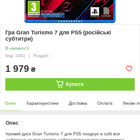
Гра Gran Turismo 7 для PS5 (російські
субтитри)
В наявності
Код: 2461
Роздріб
1 979
₴
Купити
Опис
Характеристики
Доставка
Оплата
Умови п
Опис
Ігровий диск Gran Turismo 7 для PS5 поєднує в собі все
найкраще за всю історію найреалістичнішого симулятора