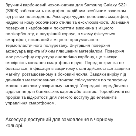
Зручний карбоновий чохол-книжка для Samsung Galaxy S22+
(S906) забезпечить смартфон надійним всебічним захистом
від різних пошкоджень. Аксесуар чудово доповнює смартфон,
надаючи йому особливого стилю та ексклюзивності. Зовнішня
поверхня з карбоновим покриттям виконана з міцного
полікарбонату, а внутрішній корпус, в якому фіксується
смартфон, виконаний з міцного прогумованого
термопластичного поліуретану. Внутрішня поверхня
аксесуара вкрита м'яким плюшевим матеріалом. Поверхня
має рельєфну структуру аналогічно карбону, що знижує
імовірність ковзання смартфона в руці. Передня кришка не
бовтається, її фіксація в закритому стані здійснюється завдяки
магніту, розташованому в боковині чохла. Завдяки вирізу під
динамік з металізованою сіточкою спілкуватися по телефону
можна з чохлом у закритому вигляді. Усередині передбачено
відділення для банківських карток або візиток. Передбачені всі
прорізи та відкритості для легкого доступу до елементів
управління смартфоном.
Аксесуар доступний для замовлення в чорному
кольорі.