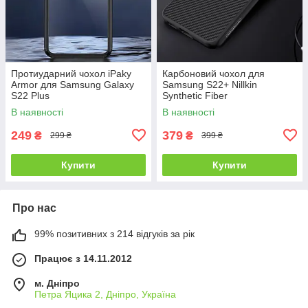
Протиударний чохол iPaky
Карбоновий чохол для
Armor для Samsung Galaxy
Samsung S22+ Nillkin
S22 Plus
Synthetic Fiber
В наявності
В наявності
249
379
₴
₴
299 ₴
399 ₴
Купити
Купити
Про нас
99% позитивних з 214 відгуків за рік
Працює з 14.11.2012
м. Дніпро
Петра Яцика 2, Дніпро, Україна