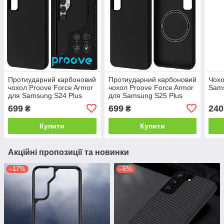
Протиударний карбоновий
Протиударний карбоновий
Чохо
чохол Proove Force Armor
чохол Proove Force Armor
Sams
для Samsung S24 Plus
для Samsung S25 Plus
699
699
240
₴
₴
Купити
Купити
Акційні пропозиції та новинки
–17%
–5%