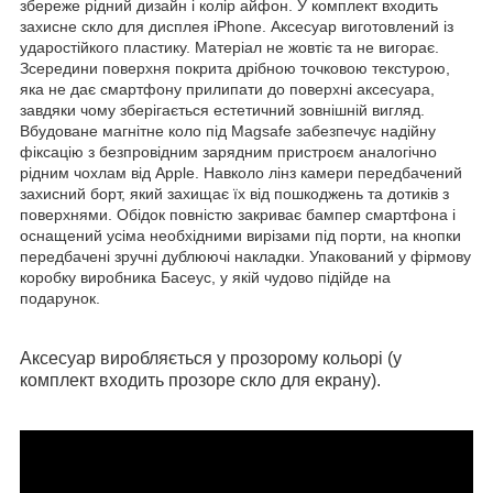
збереже рідний дизайн і колір айфон. У комплект входить
захисне скло для дисплея iPhone. Аксесуар виготовлений із
ударостійкого пластику. Матеріал не жовтіє та не вигорає.
Зсередини поверхня покрита дрібною точковою текстурою,
яка не дає смартфону прилипати до поверхні аксесуара,
завдяки чому зберігається естетичний зовнішній вигляд.
Вбудоване магнітне коло під Magsafe забезпечує надійну
фіксацію з безпровідним зарядним пристроєм аналогічно
рідним чохлам від Apple. Навколо лінз камери передбачений
захисний борт, який захищає їх від пошкоджень та дотиків з
поверхнями. Обідок повністю закриває бампер смартфона і
оснащений усіма необхідними вирізами під порти, на кнопки
передбачені зручні дублюючі накладки. Упакований у фірмову
коробку виробника Басеус, у якій чудово підійде на
подарунок.
Аксесуар виробляється у прозорому кольорі (у
комплект входить прозоре скло для екрану).