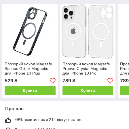
Прозорий чохол Magsafe
Прозорий чохол Magsafe
Проз
Baseus Glitter Magnetic
Proove Crystal Magnetic
Proo
для iPhone 14 Plus
для iPhone 13 Pro
для 
(захисне скло в комплекті)
529
789
789
₴
₴
Купити
Купити
Про нас
99% позитивних з 214 відгуків за рік