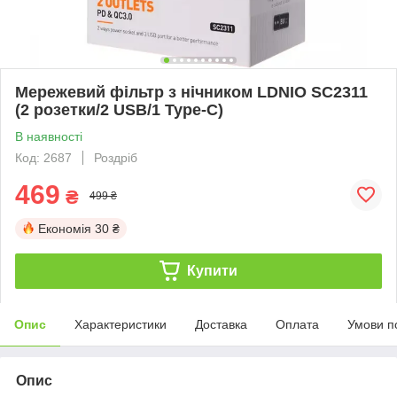
Мережевий фільтр з нічником LDNIO SC2311
(2 розетки/2 USB/1 Type-C)
В наявності
Код: 2687
Роздріб
469
₴
499 ₴
Економія
30 ₴
Купити
Опис
Характеристики
Доставка
Оплата
Умови п
Опис