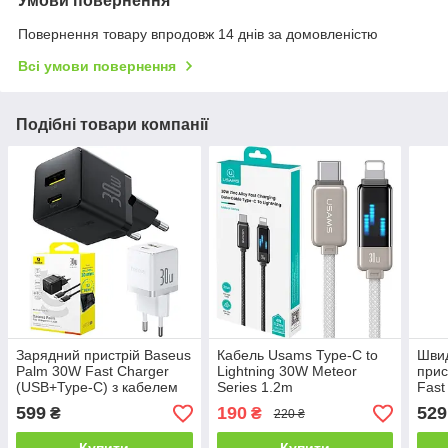
Умови повернення
Повернення товару впродовж 14 днів за домовленістю
Всі умови повернення
Подібні товари компанії
Зарядний пристрій Baseus
Кабель Usams Type-C to
Шви
Palm 30W Fast Charger
Lightning 30W Meteor
прис
(USB+Type-C) з кабелем
Series 1.2m
Fast
USB 
599
190
529
₴
₴
220 ₴