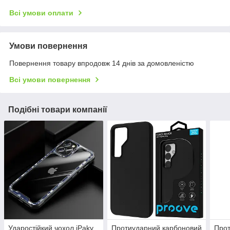
Всі умови оплати
Умови повернення
Повернення товару впродовж 14 днів за домовленістю
Всі умови повернення
Подібні товари компанії
Ударостійкий чохол iPaky
Протиударний карбоновий
Прот