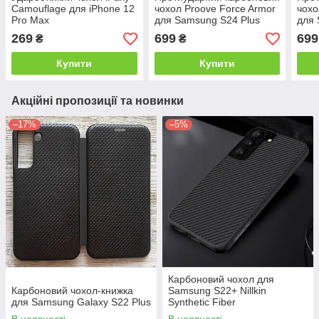
Camouflage для iPhone 12
чохол Proove Force Armor
чохо
Pro Max
для Samsung S24 Plus
для 
269
699
699
₴
₴
Купити
Купити
Акційні пропозиції та новинки
–17%
–5%
Карбоновий чохол для
Карбоновий чохол-книжка
Samsung S22+ Nillkin
для Samsung Galaxy S22 Plus
Synthetic Fiber