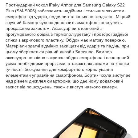
Протиударний чохол iPaky Armor для Samsung Galaxy S22
Plus (SM-S906) забезпечить надійним і стильним захистом
смартфон від ударів, подряпин та інших пошкоджень. Міцний
зручний бампер чудово доповнить смартфон і послужить
прекрасним захистом. Аксесуар виготовлений з
прогумованого обідка з термополіуретану і прозорої задньої
стінки з акрилового пластику. Обідок має матову поверхню.
Матеріали здатні відмінно захищати від ударів та падінь, при
цьому зберігається рідний дизайн Samsung. Бампер
аксесуара повністю закриває обідок смартфона і оснащений
усіма необхідними прорізами, а також накладками на кнопки
гучності і блокування для комфортного користування
елементами управління смартфоном. Бортик чохла виступає
над рівнем дисплея смартфона, що дає йому додатковий
захист від пошкоджень, також є виступ навколо камери.