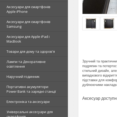
Аксесуари для смартфонів
Apple iPhone
Аксесуари для смартфонів
Samsung
Аксесуари для Apple iPad і
MacBook
Товари для дому та здоров'я
Зручний та практични
Лампи та Декоративне
подряпин та потертос
освітлення
стильний дизайн, але 
випадкового відкритт
Наручний годинник
підставки для комфорт
дублюючими накладка
Портативні акумулятори
Power Bank та зарядні станції
Аксесуар доступн
Електроніка та аксесуари
Універсальні аксесуари для
смартфонів