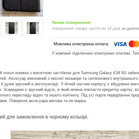
повернення товару протягом 14 днів
за домо
У компанії підключені електронні платежі. Те
й чохол-книжка з магнітною застібкою для Samsung Galaxy A34 5G забез
тей. Аксесуар виконаний з якісної екошкіри та силіконового внутрішньог
й дуже зручний в експлуатації. У бічній частині корпусу є вбудовані магн
я. Зсередини є зручний відсік, в який можна покласти кредитну картку, в
ного перегляду відео та іншого контенту. Під усі порти передбачені про
ми. Поверхня аксесуара матова та не марка.
ий для замовлення в чорному кольорі.