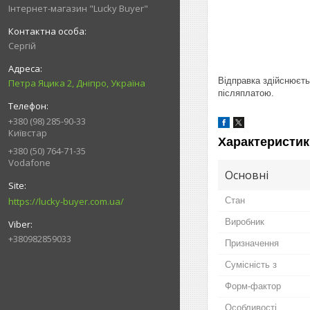
Інтернет-магазин "Lucky Buyer"
Сергій
Відправка здійснюєть
Петра Яцика 2, Дніпро, Україна
післяплатою.
+380 (98) 285-90-33
Київстар
Характеристик
+380 (50) 764-71-35
Vodafone
Основні
https://lucky-buyer.com.ua/
Стан
Виробник
+380982859033
Призначення
Сумісність з
Форм-фактор
Особливості