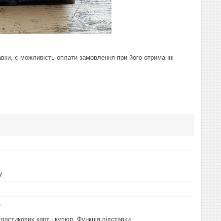
авки, є можливість оплати замовлення при його отриманні
у
а
ластикових карт і купюр, Функція підставки