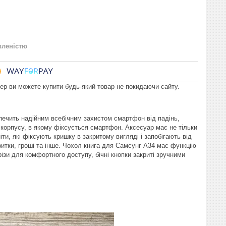
вленістю
пер ви можете купити будь-який товар не покидаючи сайту.
печить надійним всебічним захистом смартфон від падінь,
о корпусу, в якому фіксується смартфон. Аксесуар має не тільки
іти, які фіксують кришку в закритому вигляді і запобігають від
ізитки, гроші та інше. Чохол книга для Самсунг А34 має функцію
різи для комфортного доступу, бічні кнопки закриті зручними