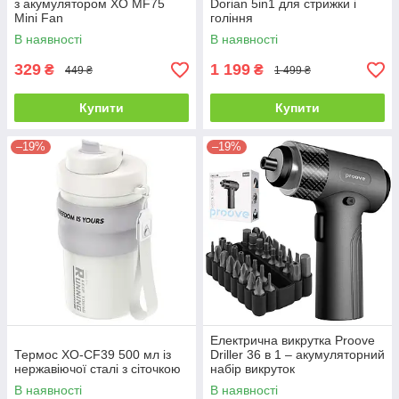
з акумулятором XO MF75
Dorian 5in1 для стрижки і
Mini Fan
гоління
В наявності
В наявності
329
1 199
₴
₴
449 ₴
1 499 ₴
Купити
Купити
–19%
–19%
Електрична викрутка Proove
Термос XO-CF39 500 мл із
Driller 36 в 1 – акумуляторний
нержавіючої сталі з сіточкою
набір викруток
В наявності
В наявності