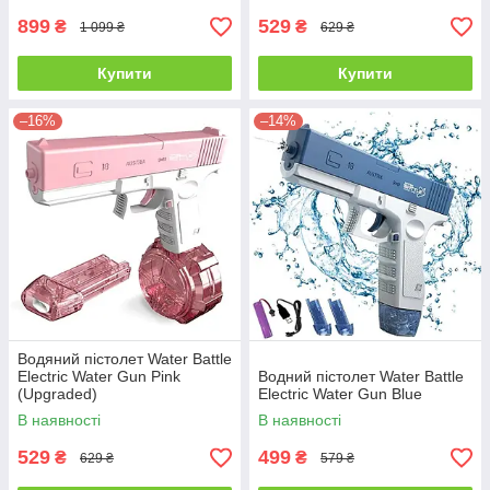
899
529
₴
₴
1 099 ₴
629 ₴
Купити
Купити
–16%
–14%
Водяний пістолет Water Battle
Electric Water Gun Pink
Водний пістолет Water Battle
(Upgraded)
Electric Water Gun Blue
В наявності
В наявності
529
499
₴
₴
629 ₴
579 ₴