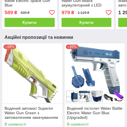
Battle Electric Space Gun
Water Gun Attack
Make
Blue
акумуляторний з LED
авто
підсвіткою (електричний і
589
979
1 2
₴
₴
639 ₴
1 129 ₴
ручний режим)
Купити
Купити
Акційні пропозиції та новинки
–18%
–16%
Водяний автомат Superior
Водяний пістолет Water Battle
Water Gun Green з
Electric Water Gun Blue
автоматичним закачуванням
(Upgraded)
води
В наявності
В наявності