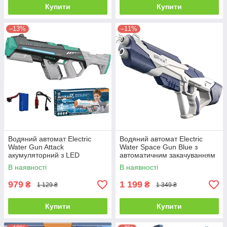
Купити
Купити
–13%
–11%
Водяний автомат Electric
Водяний автомат Electric
Water Gun Attack
Water Space Gun Blue з
акумуляторний з LED
автоматичним закачуванням
підсвіткою (електричний і
води
В наявності
В наявності
ручний режим)
979
1 199
₴
₴
1 129 ₴
1 349 ₴
Купити
Купити