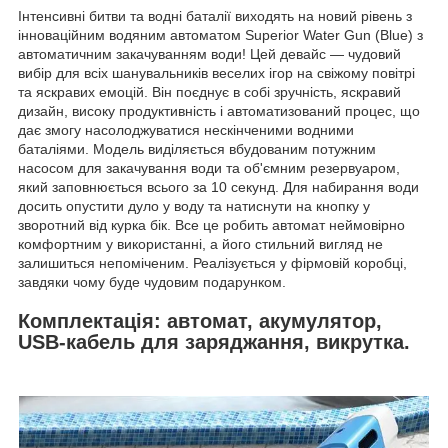
Інтенсивні битви та водні баталії виходять на новий рівень з
інноваційним водяним автоматом Superior Water Gun (Blue) з
автоматичним закачуванням води! Цей девайс — чудовий
вибір для всіх шанувальників веселих ігор на свіжому повітрі
та яскравих емоцій. Він поєднує в собі зручність, яскравий
дизайн, високу продуктивність і автоматизований процес, що
дає змогу насолоджуватися нескінченими водними
баталіями. Модель виділяється вбудованим потужним
насосом для закачування води та об'ємним резервуаром,
який заповнюється всього за 10 секунд. Для набирання води
досить опустити дуло у воду та натиснути на кнопку у
зворотний від курка бік. Все це робить автомат неймовірно
комфортним у використанні, а його стильний вигляд не
залишиться непоміченим. Реалізується у фірмовій коробці,
завдяки чому буде чудовим подарунком.
Комплектація: автомат, акумулятор,
USB-кабель для заряджання, викрутка.