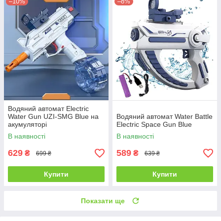
–10%
–8%
Водяний автомат Electric
Water Gun UZI-SMG Blue на
Водяний автомат Water Battle
акумуляторі
Electric Space Gun Blue
В наявності
В наявності
629
589
₴
₴
699 ₴
639 ₴
Купити
Купити
Показати ще