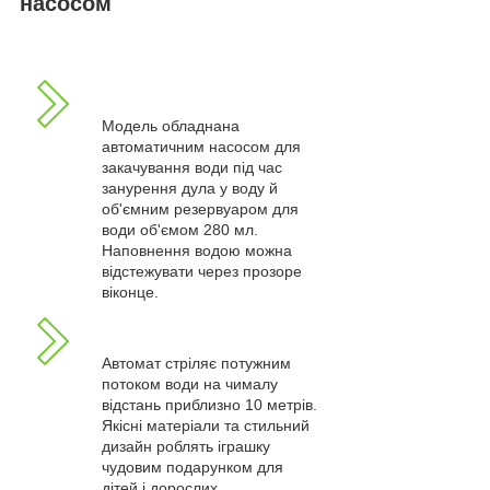
насосом
Модель обладнана
автоматичним насосом для
закачування води під час
занурення дула у воду й
об'ємним резервуаром для
води об'ємом 280 мл.
Наповнення водою можна
відстежувати через прозоре
віконце.
Автомат стріляє потужним
потоком води на чималу
відстань приблизно 10 метрів.
Якісні матеріали та стильний
дизайн роблять іграшку
чудовим подарунком для
дітей і дорослих.