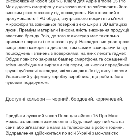
Високоякісний чохол SBPRC Knight для Apple iPhone 15 Pro
Max додасть смартфону ексклюзивності та забезпечить його
високим рівнем захисту від пошкоджень. Виготовлений з
прогумованого TPU обідка, внутрішнього покриття з м'якої
мікрофібри та зовнішньої поверхні з еко шкіри з 3D імітацією
луски. Преміум матеріали і висока якість виконання продукції
властиво бренду Polo, до того ж аксесуар має тактильно
приємне покриття і не ковзає в руці. Накладка виступає трохи
вище рівня камери та дисплея, тим самим захищаючи їх від
пошкоджень і зіткнень з поверхнями, на яких лежить гаджет.
Обідок повністю закриває бампер смартфона та оснащений
всіма необхідними вирізами під порти, на кнопки передбачені
зручні дублюючі накладки, які захищають їх від пилу і вологи.
Упакований у фірмову коробку виробника, що робить його
чудовим подарунком.
Доступні кольори
—
чорний, бордовий, коричневий.
Придбати лускатий чохол Поло для айфон 15 Про Макс
можна залишивши замовлення в будь-який зручний час на
сайті або зв'язатися з нами за телефоном в робочі години.
Відправлення здійснюється по всій Україні з можливістю