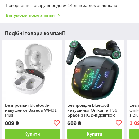
Повернення товару впродовж 14 днів за домовленістю
Всі умови повернення
Подібні товари компанії
Безпровідні bluetooth-
Безпровідні bluetooth
Безп
навушники Baseus WM01
навушники Onikuma T36
Oni
Plus
Space з RGB-підсвіткою
з Bl
рес
889
689
1 0
₴
₴
Купити
Купити