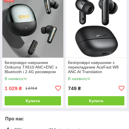
Безпровідні навушники
Безпровідні навушники з
Onikuma TX610 ANC+ENC з
перекладачем AceFast W8
Bluetooth і 2.4G ресивером
ANC AI Translation
В наявності
В наявності
1 029
749
₴
₴
1 079 ₴
Купити
Купити
Про нас