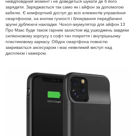
невідповідний момент і не доведеться шукати де б його
зарядити. Заряджається так само як і айфон за допомогою
кабелю. Є комфортний доступ до всіх елементів управління
смартфоном, на кнопки гучності і блокування передбачені
зручні дублюючі накладки. Чохол-акумулятор для айфон 13
Про Макс буде також гарним захистом від ушкоджень завдяки
силіконовому корпусу з софт-тач покриття і внутрішньому
пластиковому каркасу. Обідок смартфона повністю
закривається аксесуаром і має невеликий виступ над
дисплеєм і камерою.