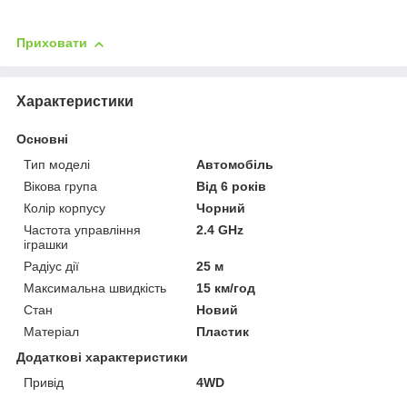
Приховати
Характеристики
Основні
Тип моделі
Автомобіль
Вікова група
Від 6 років
Колір корпусу
Чорний
Частота управління
2.4 GHz
іграшки
Радіус дії
25 м
Максимальна швидкість
15 км/год
Стан
Новий
Матеріал
Пластик
Додаткові характеристики
Привід
4WD