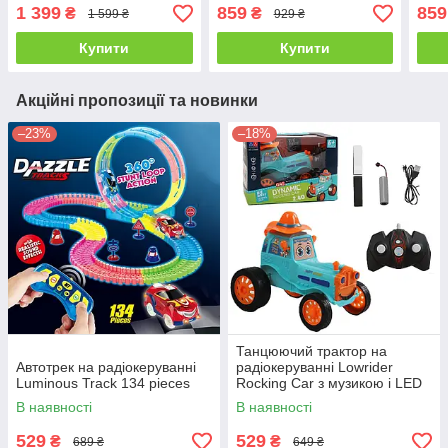
Spray System Drift
Returns Rally
1 399
859
859
₴
₴
1 599 ₴
929 ₴
Купити
Купити
Акційні пропозиції та новинки
–23%
–18%
Танцюючий трактор на
Автотрек на радіокеруванні
радіокеруванні Lowrider
Luminous Track 134 pieces
Rocking Car з музикою і LED
В наявності
В наявності
529
529
₴
₴
689 ₴
649 ₴