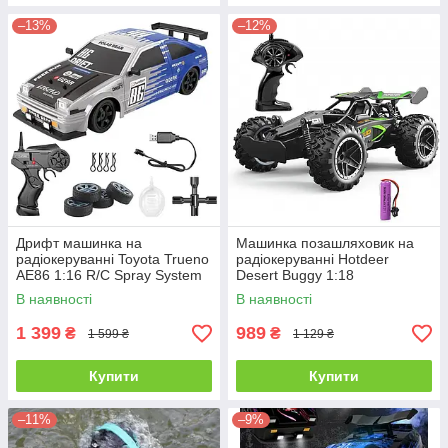
–13%
–12%
Дрифт машинка на
Машинка позашляховик на
радіокеруванні Toyota Trueno
радіокеруванні Hotdeer
AE86 1:16 R/C Spray System
Desert Buggy 1:18
Drift
В наявності
В наявності
1 399
989
₴
₴
1 599 ₴
1 129 ₴
Купити
Купити
–11%
–9%