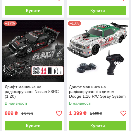
Купити
Купити
–17%
–13%
Дрифт машинка на
Дрифт машинка на
радіокеруванні Nissan 88RC
радіокеруванні з димом
(1:20)
Dodge 1:16 R/C Spray System
Drift
В наявності
В наявності
899
1 399
₴
₴
1 079 ₴
1 599 ₴
Купити
Купити