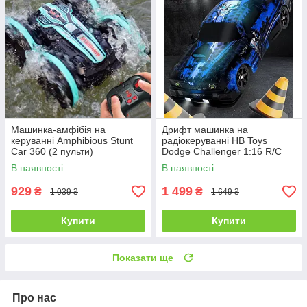
Машинка-амфібія на
Дрифт машинка на
керуванні Amphibious Stunt
радіокеруванні HB Toys
Car 360 (2 пульти)
Dodge Challenger 1:16 R/C
Drift Dazzling
В наявності
В наявності
929
1 499
₴
₴
1 039 ₴
1 649 ₴
Купити
Купити
Показати ще
Про нас