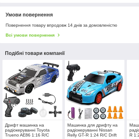
Умови повернення
Повернення товару впродовж 14 днів за домовленістю
Всі умови повернення
Подібні товари компанії
Дрифт машинка на
Машинка для дрифту на
Маш
радіокеруванні Toyota
радіокеруванні Nissan
раді
Trueno AE86 1:16 R/C
Relly GT-R 1:24 R/C Drift
R 1: