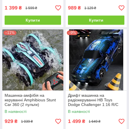
1 399
989
₴
₴
1 599 ₴
1 129 ₴
Купити
Купити
–11%
–9%
Машинка-амфібія на
Дрифт машинка на
керуванні Amphibious Stunt
радіокеруванні HB Toys
Car 360 (2 пульти)
Dodge Challenger 1:16 R/C
Drift Dazzling
В наявності
В наявності
929
1 499
₴
₴
1 039 ₴
1 649 ₴