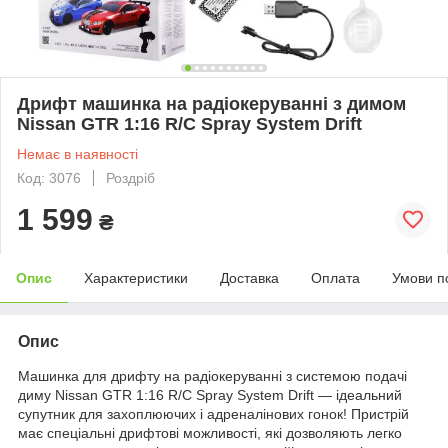
Дрифт машинка на радіокеруванні з димом
Nissan GTR 1:16 R/C Spray System Drift
Немає в наявності
Код: 3076
Роздріб
1 599
₴
Опис
Характеристики
Доставка
Оплата
Умови п
Опис
Машинка для дрифту на радіокеруванні з системою подачі
диму Nissan GTR 1:16 R/C Spray System Drift — ідеальний
супутник для захоплюючих і адреналінових гонок! Пристрій
має спеціальні дрифтові можливості, які дозволяють легко