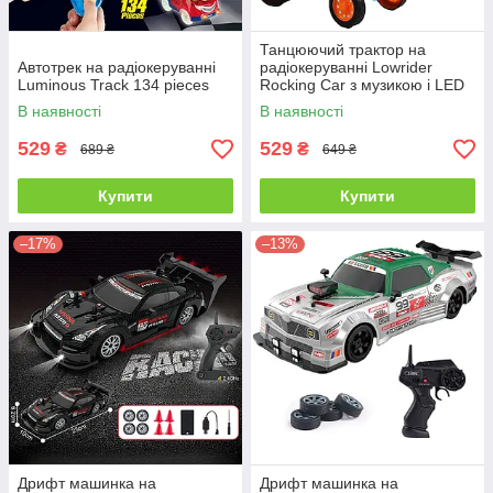
Танцюючий трактор на
Автотрек на радіокеруванні
радіокеруванні Lowrider
Luminous Track 134 pieces
Rocking Car з музикою і LED
В наявності
В наявності
529
529
₴
₴
689 ₴
649 ₴
Купити
Купити
–17%
–13%
Дрифт машинка на
Дрифт машинка на