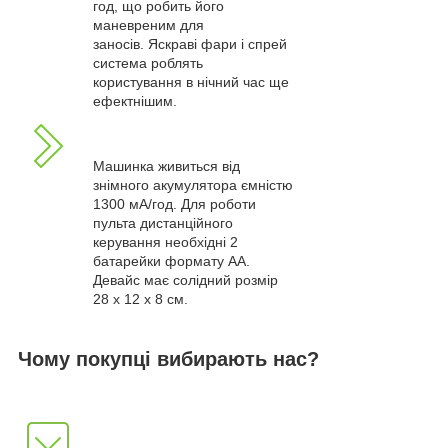
год, що робить його
маневреним для
заносів. Яскраві фари і спрей
система роблять
користування в нічний час ще
ефектнішим.
Машинка живиться від
знімного акумулятора ємністю
1300 мА/год. Для роботи
пульта дистанційного
керування необхідні 2
батарейки формату AA.
Девайс має солідний розмір
28 x 12 x 8 см.
Чому покупці вибирають нас?