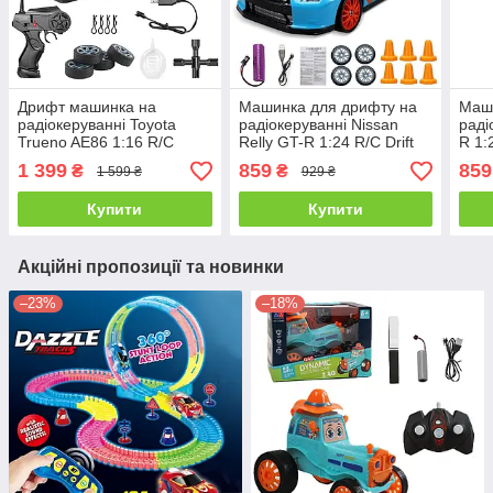
Дрифт машинка на
Машинка для дрифту на
Маш
радіокеруванні Toyota
радіокеруванні Nissan
раді
Trueno AE86 1:16 R/C
Relly GT-R 1:24 R/C Drift
R 1:
Spray System Drift
Returns Rally
1 399
859
859
₴
₴
1 599 ₴
929 ₴
Купити
Купити
Акційні пропозиції та новинки
–23%
–18%