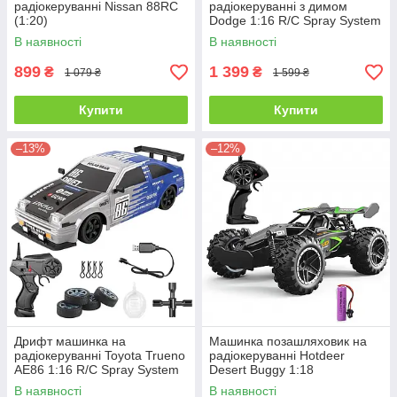
радіокеруванні Nissan 88RC
радіокеруванні з димом
(1:20)
Dodge 1:16 R/C Spray System
Drift
В наявності
В наявності
899
1 399
₴
₴
1 079 ₴
1 599 ₴
Купити
Купити
–13%
–12%
Дрифт машинка на
Машинка позашляховик на
радіокеруванні Toyota Trueno
радіокеруванні Hotdeer
AE86 1:16 R/C Spray System
Desert Buggy 1:18
Drift
В наявності
В наявності