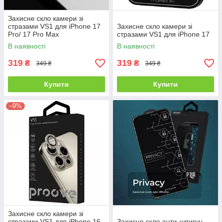
Захисне скло камери зі
стразами VS1 для iPhone 17
Захисне скло камери зі
Pro/ 17 Pro Max
стразами VS1 для iPhone 17
В наявності
В наявності
319
319
₴
₴
349 ₴
349 ₴
Купити
Купити
–9%
Захисне скло камери зі
стразами VS1 для iPhone 16
Захисне скло анти-шпигун