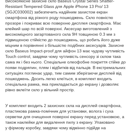
Високоякісне захисне скло Baseus Crystal Series Shatter-
Resistant Tempered Glass для Apple iPhone 13 Pro/ 13
(SGJC030002) забезпечить надійним захистом екран
смартфона від різного роду пошкоджень. Скло повністю
прозоре і покриває всю поверхню дисплея смартфона. Має
клейкий шар по всій поверхні. Аксесуар виготовлений з
високоміцного загартованого скла 9H товщиною 0.3 мм з
підвищеною стійкістю до пошкоджень, що робить його дуже
міцним в порівнянні з більшістю подібних аксесуарів. Захисне
скло Baseus Impact-proof для айфон 13 має чудову чутливість
Touch control, завдяки чому чутливість сенсору зі склом така
сама як і без нього. Спеціальне олеофобне покриття стійке до
появи подряпин, плям і відбитків від пальців. В екстремальних
ситуаціях поглинає удар, тим самим зберігаючи дисплей від
пошкоджень. Досить легко клеїться, в комплект входить
спеціальна рамка, яка прикладається до екрану і дозволяє
рівно вклеїти скло у вільний простір.
У комплект входить 2 захисних скла на дисплей смартфона,
пластикова рамка-помічник для установки, волога і суха
серветки для очищення поверхні екрану перед установкою, а
також наклейки для видалення пилу з екрану. Упаковано
у фірмову коробку, завдяки чому відмінно підійде на