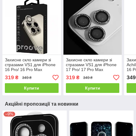
Захисне скло камери зі
Захисне скло камери зі
Захи
стразами VS1 для iPhone
стразами VS1 для iPhone
Achi
16 Pro/ 16 Pro Max
17 Pro/ 17 Pro Max
16 P
319
319
349
₴
₴
349 ₴
349 ₴
Купити
Купити
Акційні пропозиції та новинки
–9%