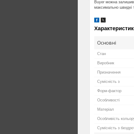
Buyer можна залишивш
максимально швидкі т
Характеристик
Основні
Стан
Виробник
Призначення
Сумісність з
Форм-фактор
Особливості
Матеріал
Особливість кольор
Сумісність з бездр