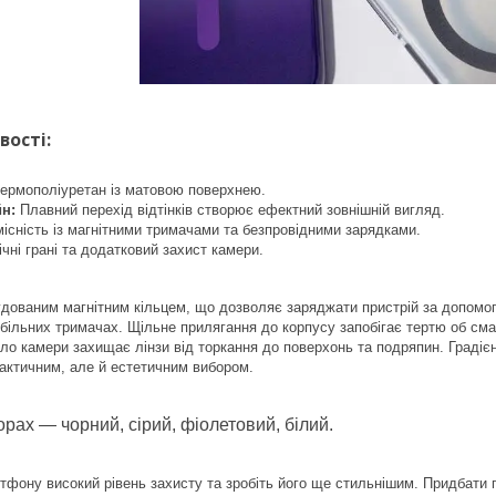
вості:
ермополіуретан із матовою поверхнею.
н:
Плавний перехід відтінків створює ефектний зовнішній вигляд.
існість із магнітними тримачами та безпровідними зарядками.
чні грані та додатковий захист камери.
ованим магнітним кільцем, що дозволяє заряджати пристрій за допомог
ільних тримачах. Щільне прилягання до корпусу запобігає тертю об смарт
ло камери захищає лінзи від торкання до поверхонь та подряпин. Градієн
рактичним, але й естетичним вибором.
ьорах
—
чорний, сірий, фіолетовий, білий.
фону високий рівень захисту та зробіть його ще стильнішим. Придбати г