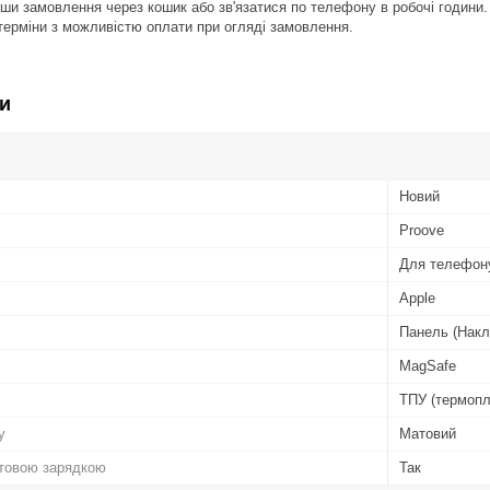
и замовлення через кошик або зв'язатися по телефону в робочі години
ерміни з можливістю оплати при огляді замовлення.
и
Новий
Proove
Для телефон
Apple
Панель (Накл
MagSafe
ТПУ (термопл
у
Матовий
отовою зарядкою
Так