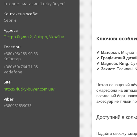
Інтернет-магазин "Lucky Buyer"
Сергій
Петра Яцика 2, Дніпро, Україна
Ключові особли
✔ Матеріал:
Міцний т
+380 (98) 285-90-33
✔ Градієнтний дизай
Київстар
✔ Magnetic Ring:
Сум
+380 (50) 764-71-35
✔ Захист:
Посилені бі
Vodafone
Чохол оснащений вбуд
https://lucky-buyer.com.ua/
смартфона на автомоб
посилений борт навко
аксесуар не тільки п
+380982859033
Доступний в кол
Надайте своєму смарт