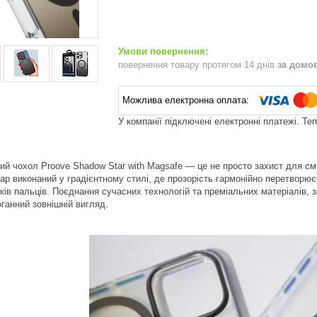
повернення товару протягом 14 днів
за домо
У компанії підключені електронні платежі. Те
ий чохол Proove Shadow Star with Magsafe — це не просто захист для с
уар виконаний у градієнтному стилі, де прозорість гармонійно перетворює
тків пальців. Поєднання сучасних технологій та преміальних матеріалів,
оганний зовнішній вигляд.