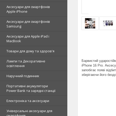
Аксесуари для смартфонів
Apple iPhone
Аксесуари для смартфонів
Samsung
Аксесуари для Apple iPad і
MacBook
Товари для дому та здоров'я
Барвистий ударостійк
Лампи та Декоративне
iPhone 16 Pro. Аксес
освітлення
запобігає появі відби
зберігаючи його безд
Наручний годинник
Портативні акумулятори
Power Bank та зарядні станції
Електроніка та аксесуари
Універсальні аксесуари для
смартфонів