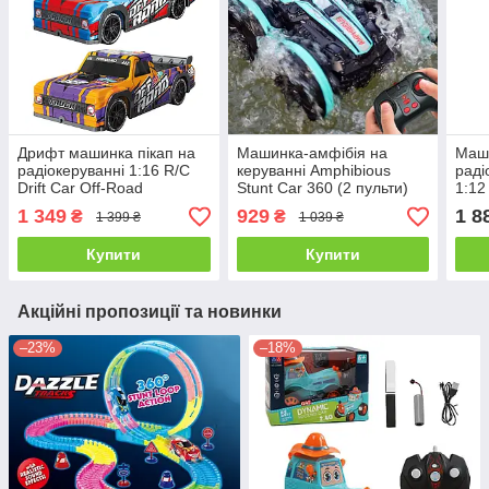
Дрифт машинка пікап на
Машинка-амфібія на
Маш
радіокеруванні 1:16 R/C
керуванні Amphibious
раді
Drift Car Off-Road
Stunt Car 360 (2 пульти)
1:12
1 349
929
1 8
₴
₴
1 399 ₴
1 039 ₴
Купити
Купити
Акційні пропозиції та новинки
–23%
–18%