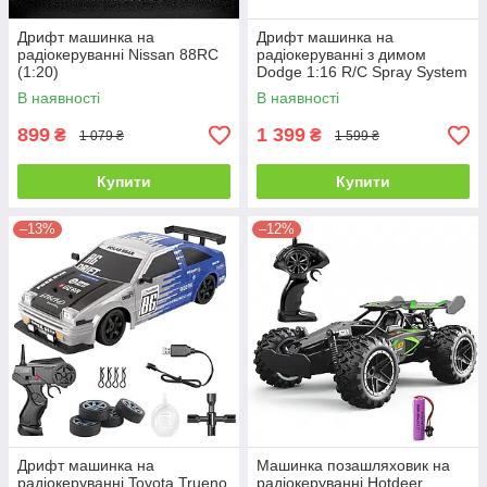
Дрифт машинка на
Дрифт машинка на
радіокеруванні Nissan 88RC
радіокеруванні з димом
(1:20)
Dodge 1:16 R/C Spray System
Drift
В наявності
В наявності
899
1 399
₴
₴
1 079 ₴
1 599 ₴
Купити
Купити
–13%
–12%
Дрифт машинка на
Машинка позашляховик на
радіокеруванні Toyota Trueno
радіокеруванні Hotdeer