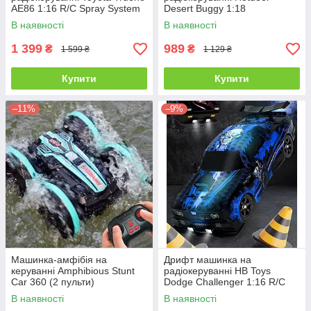
AE86 1:16 R/C Spray System
Desert Buggy 1:18
Drift
В наявності
В наявності
1 399
989
₴
₴
1 599 ₴
1 129 ₴
Купити
Купити
–11%
–9%
Машинка-амфібія на
Дрифт машинка на
керуванні Amphibious Stunt
радіокеруванні HB Toys
Car 360 (2 пульти)
Dodge Challenger 1:16 R/C
Drift Dazzling
В наявності
В наявності