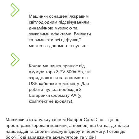
Машинки оснащені яскравим
світлодіодним підсвічуванням,
динамічною музикою та
звуковими ефектами. Вмикати
та вимикати всі ці функції
можна за допомогою пульта.
Кожна машинка працює від
акумулятора 3.7V 500mAh, які
заряджаються за допомогою
USB-кабелів з комплекту. Для
роботи пульта необхідні 2
батарейки формату АА (у
комплект не входять).
Машинки з катапультуванням Bumper Cars Dino – це не
просто радіокеровані машини, а повноцінна битва, де тільки
найшвидші та спритні зможуть здобути перемогу. Готові до
бою? Тоді заряджайте акумулятори та у бій!