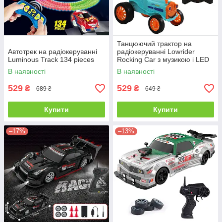
Танцюючий трактор на
Автотрек на радіокеруванні
радіокеруванні Lowrider
Luminous Track 134 pieces
Rocking Car з музикою і LED
В наявності
В наявності
529
529
₴
₴
689 ₴
649 ₴
Купити
Купити
–17%
–13%