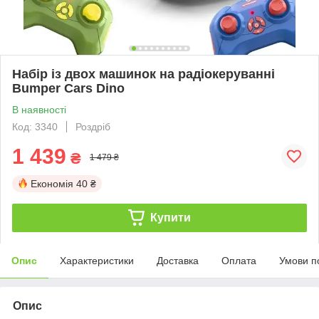
Набір із двох машинок на радіокеруванні
Bumper Cars Dino
В наявності
Код: 3340
Роздріб
1 439
₴
1 479 ₴
Економія
40 ₴
Купити
Опис
Характеристики
Доставка
Оплата
Умови п
Опис