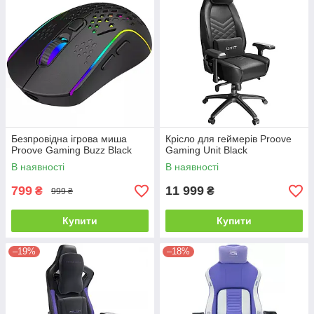
Безпровідна ігрова миша
Крісло для геймерів Proove
Proove Gaming Buzz Black
Gaming Unit Black
В наявності
В наявності
799
11 999
₴
₴
999 ₴
Купити
Купити
–19%
–18%