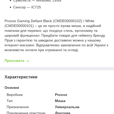
Сумісність — Windows, Linux
Сенсор — IC725
Proove Gaming Defiant Black (CMDE00000102) / White
(CMDE00000101) – це не просто ігрова миша, а надійний
помічник для перемог, що поєднує стиль, ергономіку та
широкий функціонал. Придбати товари для геймінгу бренду
Прув з гарантією та швидкою доставкою можна у нашому
інтернет-магазині. Відправляємо замовлення по всій Україні з
можливістю оплати при отриманні та огляді.
Приховати
Характеристики
Основні
Виробник
Proove
Тип
Миша
Призначення
Універсальна
Підключення пристрою
Дротове