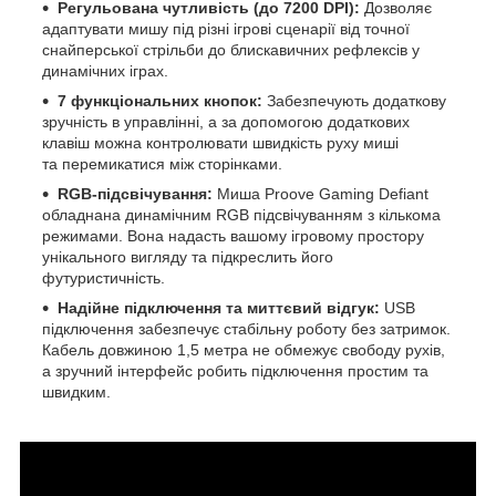
Регульована чутливість (до 7200 DPI):
Дозволяє
адаптувати мишу під різні ігрові сценарії від точної
снайперської стрільби до блискавичних рефлексів у
динамічних іграх.
7 функціональних кнопок:
Забезпечують додаткову
зручність в управлінні, а за допомогою додаткових
клавіш можна контролювати швидкість руху миші
та перемикатися між сторінками.
RGB-підсвічування:
Миша Proove Gaming Defiant
обладнана динамічним RGB підсвічуванням з кількома
режимами. Вона надасть вашому ігровому простору
унікального вигляду та підкреслить його
футуристичність.
Надійне підключення та миттєвий відгук:
USB
підключення забезпечує стабільну роботу без затримок.
Кабель довжиною 1,5 метра не обмежує свободу рухів,
а зручний інтерфейс робить підключення простим та
швидким.