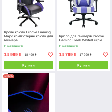
Ігрове крісло Proove Gaming
Major комп'ютерне крісло для
Крісло для геймерів Proove
геймера
Gaming Geek White/Purple
В наявності
В наявності
14 999
14 799
₴
₴
18 499 ₴
17 999 ₴
Купити
Купити
–16%