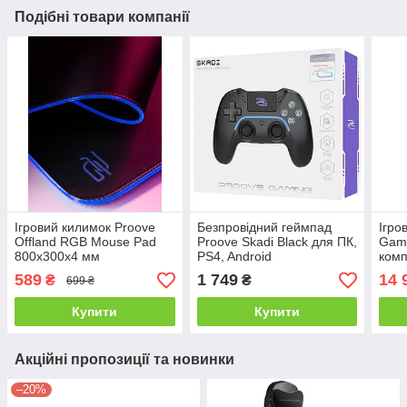
Подібні товари компанії
Ігровий килимок Proove
Безпровідний геймпад
Ігро
Offland RGB Mouse Pad
Proove Skadi Black для ПК,
Gami
800x300x4 мм
PS4, Android
комп
гей
589
1 749
14 
₴
₴
699 ₴
Купити
Купити
Акційні пропозиції та новинки
–20%