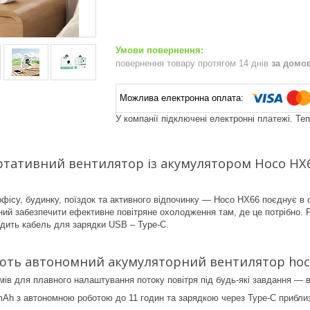
повернення товару протягом 14 днів
за домо
У компанії підключені електронні платежі. Те
тативний вентилятор із акумулятором Hoco HX6
офісу, будинку, поїздок та активного відпочинку — Hoco HX66 поєднує в с
ний забезпечити ефективне повітряне охолодження там, де це потрібно. Р
дить кабель для зарядки USB – Type-C.
ють автономний акумуляторний вентилятор hoc
мів для плавного налаштування потоку повітря під будь-які завдання — в
Ah з автономною роботою до 11 годин та зарядкою через Type-C приблиз