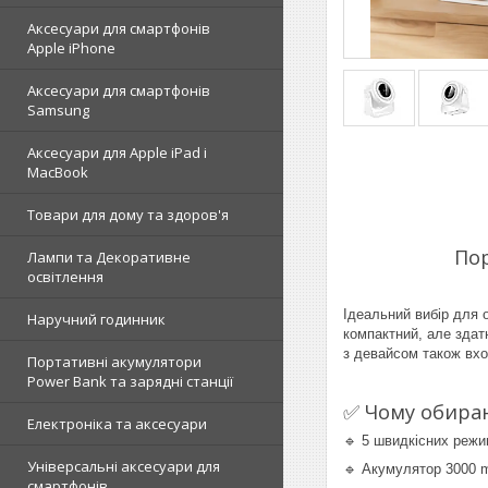
Аксесуари для смартфонів
Apple iPhone
Аксесуари для смартфонів
Samsung
Аксесуари для Apple iPad і
MacBook
Товари для дому та здоров'я
Пор
Лампи та Декоративне
освітлення
Ідеальний вибір для 
Наручний годинник
компактний, але здат
з девайсом також вхо
Портативні акумулятори
Power Bank та зарядні станції
✅ Чому обира
Електроніка та аксесуари
🔹 5 швидкісних режи
Універсальні аксесуари для
🔹 Акумулятор 3000 m
смартфонів