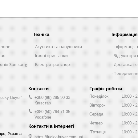
Техніка
Інформація
iPhone
Акустика та навушники
Інформація 
Pad
Ігрові приставки
Відгуки про 
фонів Samsung
Електротранспорт
Доставка і 
Повернення
Графік роботи
Понеділок
10:00
2
Lucky Buyer"
+380 (98) 285-90-33
Київстар
Вівторок
10:00
2
+380 (50) 764-71-35
Середа
10:00
2
Vodafone
Четвер
10:00
2
Пʼятниця
10:00
2
про, Україна
https://lucky-buyer.com.ua/