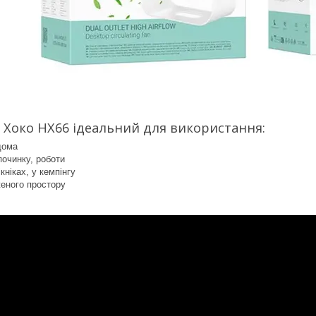
 Хоко НХ66 ідеальний для використання:
дома
починку, роботи
ікніках, у кемпінгу
еного простору