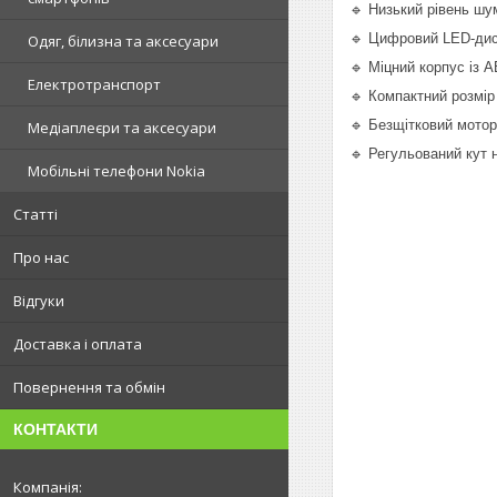
🔹 Низький рівень шу
🔹 Цифровий LED-дисп
Одяг, білизна та аксесуари
🔹 Міцний корпус із 
Електротранспорт
🔹 Компактний розмір 
🔹 Безщітковий мотор,
Медіаплеєри та аксесуари
🔹 Регульований кут 
Мобільні телефони Nokia
Статті
Про нас
Відгуки
Доставка і оплата
Повернення та обмін
КОНТАКТИ