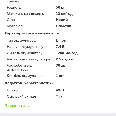
іграшки
Радіус дії
50 м
Максимальна швидкість
15 км/год
Стан
Новий
Матеріал
Пластик
Характеристики акумулятора
Тип акумулятора
Li-Ion
Напруга акумулятору
7.4 В
Ємність акумулятору
1200 мА/год
Час зарядки акумулятора
2.5 годин
Час роботи від
30 хв
акумулятора
Кількість акумуляторів
1 шт.
Додаткові характеристики
Привід
4WD
Світловий сигнал
Так
Приховати