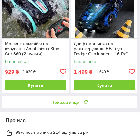
Машинка-амфібія на
Дрифт машинка на
керуванні Amphibious Stunt
радіокеруванні HB Toys
Car 360 (2 пульти)
Dodge Challenger 1:16 R/C
Drift Dazzling
В наявності
В наявності
929
1 499
₴
₴
1 039 ₴
1 649 ₴
Купити
Купити
Показати ще
Про нас
99% позитивних з 214 відгуків за рік