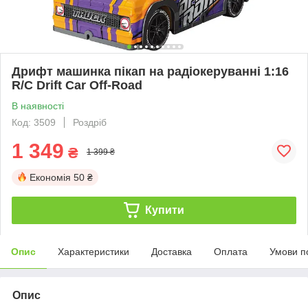
Дрифт машинка пікап на радіокеруванні 1:16
R/C Drift Car Off-Road
В наявності
Код: 3509
Роздріб
1 349
₴
1 399 ₴
Економія
50 ₴
Купити
Опис
Характеристики
Доставка
Оплата
Умови п
Опис