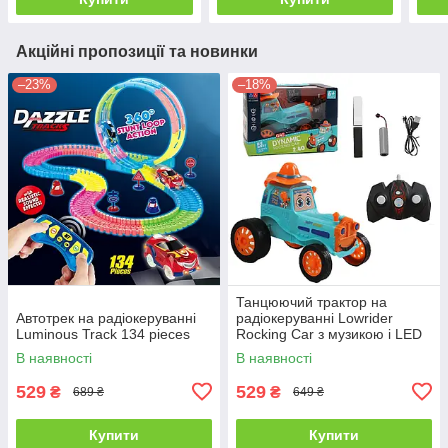
Акційні пропозиції та новинки
–23%
–18%
Танцюючий трактор на
Автотрек на радіокеруванні
радіокеруванні Lowrider
Luminous Track 134 pieces
Rocking Car з музикою і LED
В наявності
В наявності
529
529
₴
₴
689 ₴
649 ₴
Купити
Купити