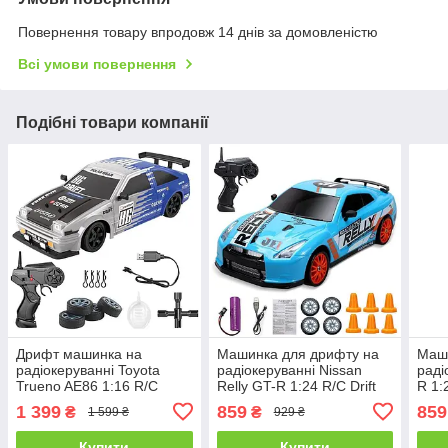
Повернення товару впродовж 14 днів за домовленістю
Всі умови повернення
Подібні товари компанії
Дрифт машинка на
Машинка для дрифту на
Маш
радіокеруванні Toyota
радіокеруванні Nissan
раді
Trueno AE86 1:16 R/C
Relly GT-R 1:24 R/C Drift
R 1:
Spray System Drift
Returns Rally
1 399
859
859
₴
₴
1 599 ₴
929 ₴
Купити
Купити