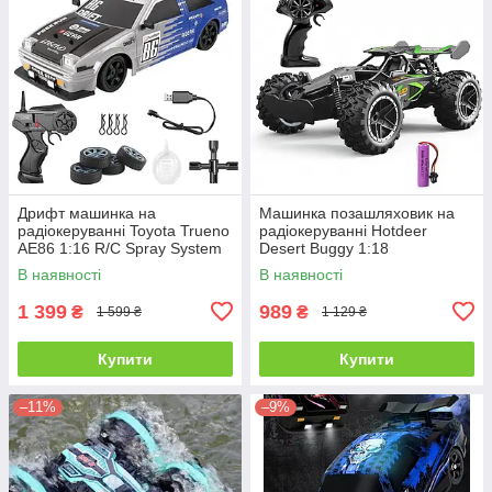
Дрифт машинка на
Машинка позашляховик на
радіокеруванні Toyota Trueno
радіокеруванні Hotdeer
AE86 1:16 R/C Spray System
Desert Buggy 1:18
Drift
В наявності
В наявності
1 399
989
₴
₴
1 599 ₴
1 129 ₴
Купити
Купити
–11%
–9%