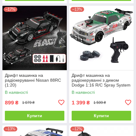
–17%
–13%
Дрифт машинка на
Дрифт машинка на
радіокеруванні Nissan 88RC
радіокеруванні з димом
(1:20)
Dodge 1:16 R/C Spray System
Drift
В наявності
В наявності
899
1 399
₴
₴
1 079 ₴
1 599 ₴
Купити
Купити
–13%
–12%