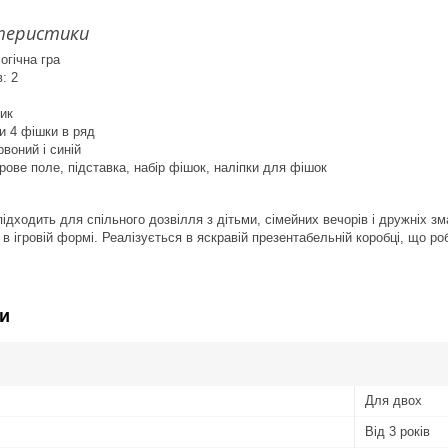
ктеристики
огічна гра
в: 2
ик
ти 4 фішки в ряд
рвоний і синій
грове поле, підставка, набір фішок, наліпки для фішок
підходить для спільного дозвілля з дітьми, сімейних вечорів і дружніх з
в ігровій формі. Реалізується в яскравій презентабельній коробці, що р
и
Для двох
Від 3 років