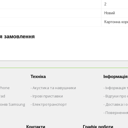
2
Новий
Картонна кор
я замовлення
Техніка
Інформація
iPhone
Акустика та навушники
Інформація 
Pad
Ігрові приставки
Відгуки про 
фонів Samsung
Електротранспорт
Доставка і 
Повернення
Графік роботи