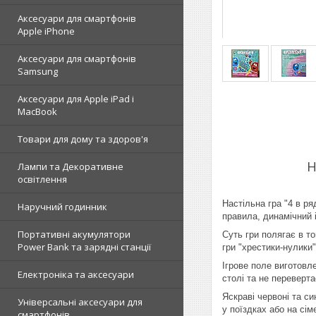
Аксесуари для смартфонів
Apple iPhone
Аксесуари для смартфонів
Samsung
Аксесуари для Apple iPad і
MacBook
Товари для дому та здоров'я
Н
Лампи та Декоративне
освітлення
Настільна гра "4 в ря
Наручний годинник
правила, динамічний 
Портативні акумулятори
Суть гри полягає в т
Power Bank та зарядні станції
гри "хрестики-нулики
Ігрове поле виготовле
Електроніка та аксесуари
столі та не переверта
Яскраві червоні та с
Універсальні аксесуари для
у поїздках або на сім
смартфонів