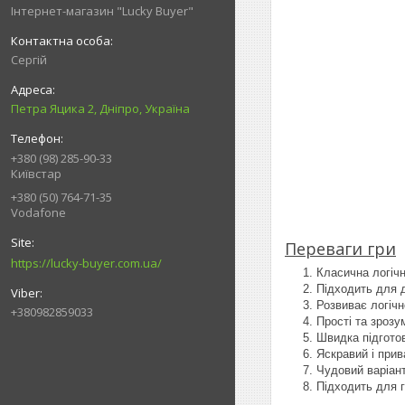
Інтернет-магазин "Lucky Buyer"
Сергій
Петра Яцика 2, Дніпро, Україна
+380 (98) 285-90-33
Київстар
+380 (50) 764-71-35
Vodafone
Переваги гри
https://lucky-buyer.com.ua/
Класична логічн
Підходить для д
Розвиває логічн
+380982859033
Прості та зрозу
Швидка підготов
Яскравий і при
Чудовий варіант
Підходить для г