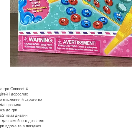
а гра Connect 4
ітей і дорослих
е мислення й стратегію
мілі правила
ка до гри
вабливий дизайн
 для сімейного дозвілля
ри вдома та в поїздках