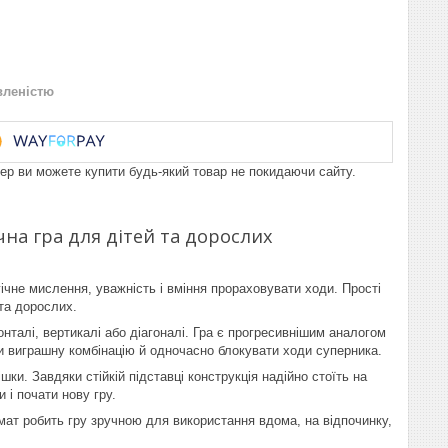
вленістю
пер ви можете купити будь-який товар не покидаючи сайту.
ічна гра для дітей та дорослих
гічне мислення, уважність і вміння прораховувати ходи. Прості
 та дорослих.
нталі, вертикалі або діагоналі. Гра є прогресивнішим аналогом
ти виграшну комбінацію й одночасно блокувати ходи суперника.
ки. Завдяки стійкій підставці конструкція надійно стоїть на
 і почати нову гру.
рмат робить гру зручною для використання вдома, на відпочинку,