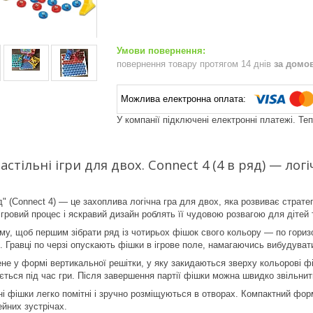
повернення товару протягом 14 днів
за домо
У компанії підключені електронні платежі. Те
астільні ігри для двох. Connect 4 (4 в ряд) — лог
д" (Connect 4) — це захоплива логічна гра для двох, яка розвиває страте
ігровий процес і яскравий дизайн роблять її чудовою розвагою для дітей
ому, щоб першим зібрати ряд із чотирьох фішок свого кольору — по горизо
". Гравці по черзі опускають фішки в ігрове поле, намагаючись вибудува
не у формі вертикальної решітки, у яку закидаються зверху кольорові фіш
ється під час гри. Після завершення партії фішки можна швидко звільнити
ині фішки легко помітні і зручно розміщуються в отворах. Компактний фо
ейних зустрічах.