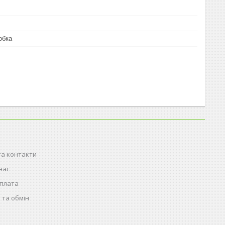
обка
та контакти
нас
оплата
 та обмін