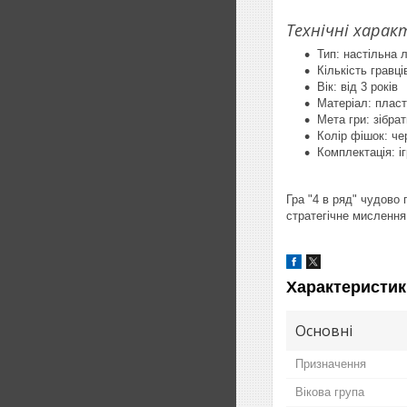
Технічні хара
Тип: настільна л
Кількість гравці
Вік: від 3 років
Матеріал: пласт
Мета гри: зібра
Колір фішок: че
Комплектація: і
Гра "4 в ряд" чудово 
стратегічне мислення 
Характеристик
Основні
Призначення
Вікова група