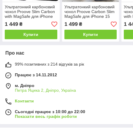
Ультратонкий карбоновий
Ультратонкий карбоновий
Ульт
чохол Proove Slim Carbon
чохол Proove Carbon Slim
чохо
with MagSafe для iPhone
MagSafe для iPhone 15
with
14
Pro (Onyx)
14 P
1 449
1 499
1 4
₴
₴
Купити
Купити
Про нас
99% позитивних з 214 відгуків за рік
Працює з 14.11.2012
м. Дніпро
Петра Яцика 2, Дніпро, Україна
Контакти
Сьогодні працює з 10:00 до 22:00
Показати весь графік роботи