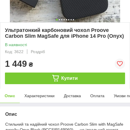
Ультратонкий карбоновий чохол Proove
Carbon Slim MagSafe для iPhone 14 Pro (Onyx)
В наявності
Код: 3622
Роздріб
1 449
₴
Купити
Опис
Характеристики
Доставка
Оплата
Умови п
Опис
Стильний та надійний чохол Proove Carbon Slim with MagSafe
дизайн Onyx Black (PCCSIP14P060) — це ідеальний захист