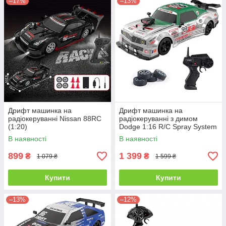
–17%
–13%
Дрифт машинка на
Дрифт машинка на
радіокеруванні Nissan 88RC
радіокеруванні з димом
(1:20)
Dodge 1:16 R/C Spray System
Drift
В наявності
В наявності
899
1 399
₴
₴
1 079 ₴
1 599 ₴
Купити
Купити
–13%
–12%