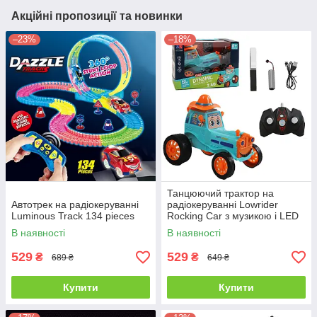
Акційні пропозиції та новинки
–23%
–18%
Танцюючий трактор на
Автотрек на радіокеруванні
радіокеруванні Lowrider
Luminous Track 134 pieces
Rocking Car з музикою і LED
В наявності
В наявності
529
529
₴
₴
689 ₴
649 ₴
Купити
Купити