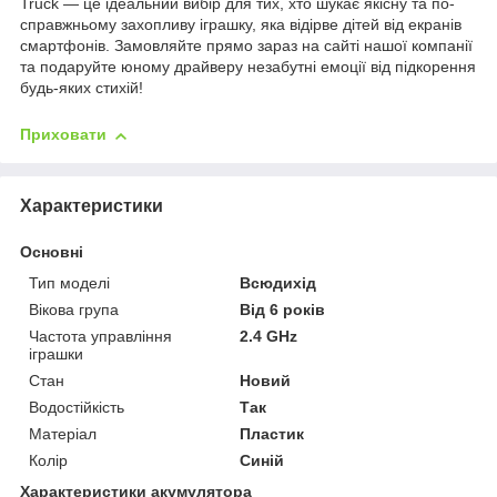
Truck — це ідеальний вибір для тих, хто шукає якісну та по-
справжньому захопливу іграшку, яка відірве дітей від екранів
смартфонів. Замовляйте прямо зараз на сайті нашої компанії
та подаруйте юному драйверу незабутні емоції від підкорення
будь-яких стихій!
Приховати
Характеристики
Основні
Тип моделі
Всюдихід
Вікова група
Від 6 років
Частота управління
2.4 GHz
іграшки
Стан
Новий
Водостійкість
Так
Матеріал
Пластик
Колір
Синій
Характеристики акумулятора