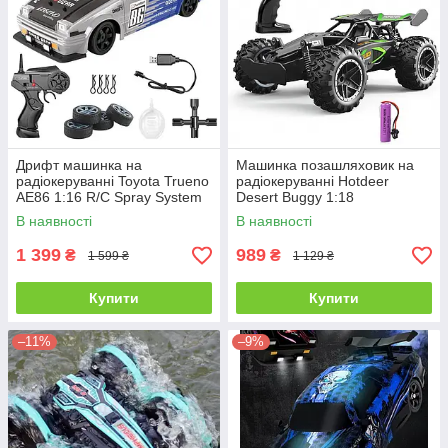
Дрифт машинка на
Машинка позашляховик на
радіокеруванні Toyota Trueno
радіокеруванні Hotdeer
AE86 1:16 R/C Spray System
Desert Buggy 1:18
Drift
В наявності
В наявності
1 399
989
₴
₴
1 599 ₴
1 129 ₴
Купити
Купити
–11%
–9%