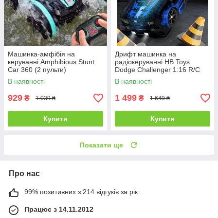
Машинка-амфібія на
Дрифт машинка на
керуванні Amphibious Stunt
радіокеруванні HB Toys
Car 360 (2 пульти)
Dodge Challenger 1:16 R/C
Drift Dazzling
В наявності
В наявності
929
1 499
₴
₴
1 039 ₴
1 649 ₴
Купити
Купити
Показати ще
Про нас
99% позитивних з 214 відгуків за рік
Працює з 14.11.2012