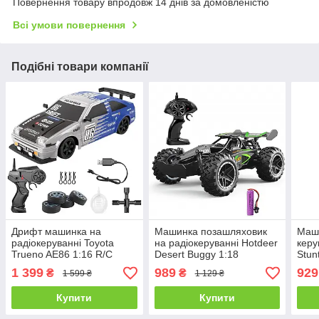
Повернення товару впродовж 14 днів за домовленістю
Всі умови повернення
Подібні товари компанії
Дрифт машинка на
Машинка позашляховик
Маши
радіокеруванні Toyota
на радіокеруванні Hotdeer
керу
Trueno AE86 1:16 R/C
Desert Buggy 1:18
Stun
Spray System Drift
1 399
989
929
₴
₴
1 599 ₴
1 129 ₴
Купити
Купити