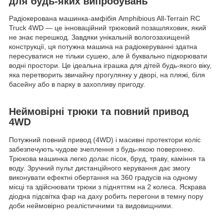
для будь-яких випробувань
Радіокерована машинка-амфібія Amphibious All-Terrain RC
Truck 4WD — це інноваційний трюковий позашляховик, який
не знає перешкод. Завдяки унікальній вологозахищеній
конструкції, ця потужна машина на радіокеруванні здатна
пересуватися не тільки сушею, але й буквально підкорювати
водні простори. Це ідеальна іграшка для дітей будь-якого віку,
яка перетворить звичайну прогулянку у дворі, на пляжі, біля
басейну або в парку в захопливу пригоду.
Неймовірні трюки та повний привод
4WD
Потужний повний привод (4WD) і масивні протектори коліс
забезпечують чудове зчеплення з будь-якою поверхнею.
Трюкова машинка легко долає пісок, бруд, траву, каміння та
воду. Зручний пульт дистанційного керування дає змогу
виконувати ефектні обертання на 360 градусів на одному
місці та здійснювати трюки з підняттям на 2 колеса. Яскрава
діодна підсвітка фар на даху робить перегони в темну пору
доби неймовірно реалістичними та видовищними.