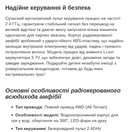
Надійне керування й безпека
Сучасний ергономічний пульт керування працює на частоті
2.4 ГГц, гарантуючи стабільний сигнал без перешкод на
великій відстані та даючи змогу запускати кілька машинок
одночасно для парних змагань. Корпус радіокерованої
амфібії зроблений з ударостійкого ABS-пластику, що надійно
захищає внутрішню електроніку від ударів, падінь і прямого
потрапляння вологи. Модель працює від знімного Li-ion
акумулятора 3.7V, що забезпечує довгі, динамічні заїзди та
швидке заряджання. Подаруйте дитині незабутні емоції з
універсальним всюдиходом, готовим до будь-яких
екстремальних трас!
Основні особливості радіокерованого
всюдихода амфібії
Тип привода:
Повний привод 4WD (All-Terrain)
Особливості моделі:
Водонепроникний корпус для
гри у воді, обертання на 360°, LED-фари на даху
Тип керування:
Безпровідний пульт 2.4GHz