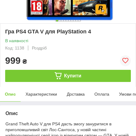
Гра PS4 GTA V для PlayStation 4
В наявності
Код: 1138
Роздріб
999
₴
Купити
Опис
Характеристики
Доставка
Оплата
Умови п
Опис
Grand Theft Auto V для PS4 дасть змогу зануритися в
приголомшливий світ Лос-Сантоса, у новій частині
найпопулярнішої серії ігор із відкритим світом — GTA. У новій