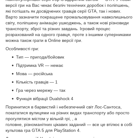
версії гри на Вас чекає безліч технічних доробок і поліпшень,
які потішать як досвідчених гравців серії GTA, так і нових.
Варто зазначити покращене промальовування навколишнього
світу, поліпшену анімацію ушкоджень, а також нові різновиди
транспорту, зброї та різних завдань. Ігровий процес
розрахований на одного гравця, проте з іншими суперниками
можна також грати в Online версії гри.
Особливості гри:
Тип — пригода/бойовик
Підтримка VR — немає
Мова — російська
Кількість гравців — 1
Гра через мережу — так
Функція вібрації Dualshock 4
Поринитися в барвистий і небезпечний світ Лос-Сантоса,
покататися вулицями на різних видах транспорту або просто
прогулятися містом у вільній грі, , а
головне, різноманітних цікавих заданий — все це втілює в собі
культова гра GTA 5 для PlayStation 4.