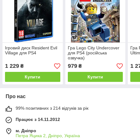
Ігровий диск Resident Evil
Гра Lego City Undercover
Гра 
Village для PS4
для PS4 (російська
Ulti
озвучка)
1 229
979
1 2
₴
₴
Купити
Купити
Про нас
99% позитивних з 214 відгуків за рік
Працює з 14.11.2012
м. Дніпро
Петра Яцика 2, Дніпро, Україна