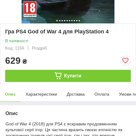
Гра PS4 God of War 4 для PlayStation 4
В наявності
Код: 1166
Роздріб
629
₴
Купити
Опис
Характеристики
Доставка
Оплата
Умови п
Опис
God of War 4 (2018) для PS4 є яскравим продовженням
культової серії ігор. Ця частина вразить своєю епічністю як
досвідчених гравців цієї серії ігор, так і тих, хто вперше