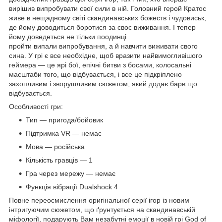
вирішив випробувати свої сили в ній. Головний герой Кратос
живе в нещадному світі скандинавських божеств і чудовиськ,
де йому доводиться боротися за своє виживання. І тепер
йому доведеться не тільки поодинці
пройти випали випробування, а й навчити виживати свого
сина. У грі є все необхідне, щоб вразити найвимогливішого
геймера — це ярі бої, епічні битви з босами, колосальні
масштаби того, що відбувається, і все це підкріплено
захопливим і зворушливим сюжетом, який додає барв що
відбувається.
Особливості гри:
Тип — пригода/бойовик
Підтримка VR — немає
Мова — російська
Кількість гравців — 1
Гра через мережу — немає
Функція вібрації Dualshock 4
Повне переосмислення оригінальної серії ігор із новим
інтригуючим сюжетом, що ґрунтується на скандинавській
міфології, подарують Вам незабутні емоції в новій грі God of