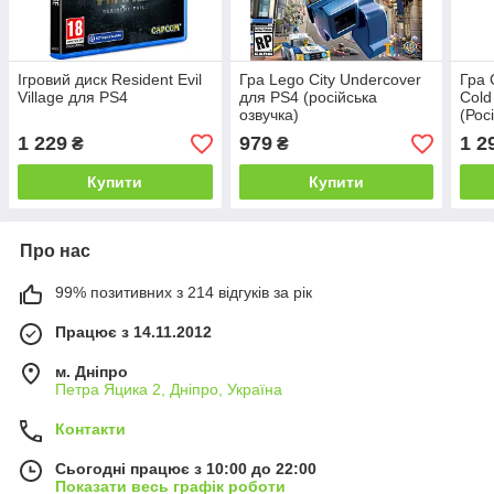
Ігровий диск Resident Evil
Гра Lego City Undercover
Гра 
Village для PS4
для PS4 (російська
Cold
озвучка)
(Рос
1 229
979
1 2
₴
₴
Купити
Купити
Про нас
99% позитивних з 214 відгуків за рік
Працює з 14.11.2012
м. Дніпро
Петра Яцика 2, Дніпро, Україна
Контакти
Сьогодні працює з 10:00 до 22:00
Показати весь графік роботи