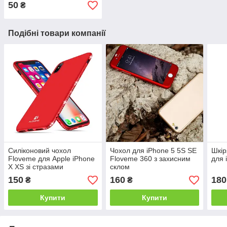
50
₴
Подібні товари компанії
Силіконовий чохол
Чохол для iPhone 5 5S SE
Шкір
Floveme для Apple iPhone
Floveme 360 з захисним
для 
X XS зі стразами
склом
150
160
180
₴
₴
Купити
Купити