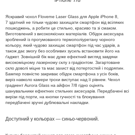
Яскравий чохол Floveme Laser Glass для Apple iPhone 8,
7 здатний не тільки чудово захищати смартфон від всіляких
пошкоджень, а робити це стильно, красиво та зі смаком.
Виготовлений з високоякісних матеріалів. Обідок аксесуара
зроблений із прогумованого термополіуретану чорного
кольору, який чудово захищає смартфон під час ударів, а
також дає змогу без особливих зусиль встановити його на
ґаджет. Зовнішній бік має дуже ефектний вигляд завдяки
високоміцному лазерному склу з градієнтом. Загартоване
скло доволі міцне та має захист від потертостей і подряпин.
Бампер повністю закриває обідок смартфона з усіх боків,
виріз навколо камери трохи виступає над її рівнем. Чехол
градиент Aurora Glass на айфон 7/8 гідно оцінять
шанувальники ефектних стильних аксесуарів. Передбачені всі
вирізи під порти, на кнопки гучності та блокування
передбачені зручні дублювальні накладки.
Доступний у кольорах — синьо-червоний.