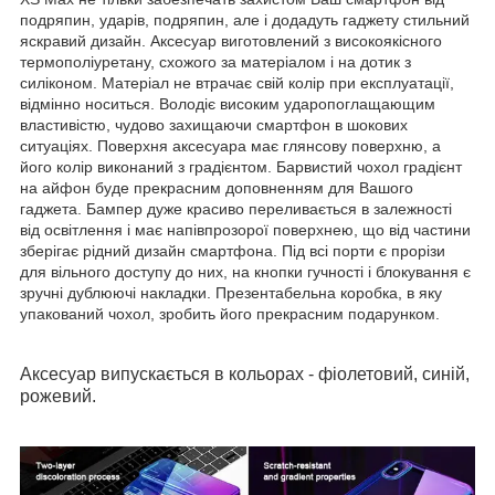
подряпин, ударів, подряпин, але і додадуть гаджету стильний
яскравий дизайн. Аксесуар виготовлений з високоякісного
термополіуретану, схожого за матеріалом і на дотик з
силіконом. Матеріал не втрачає свій колір при експлуатації,
відмінно носиться. Володіє високим ударопоглащающим
властивістю, чудово захищаючи смартфон в шокових
ситуаціях. Поверхня аксесуара має глянсову поверхню, а
його колір виконаний з градієнтом. Барвистий чохол градієнт
на айфон буде прекрасним доповненням для Вашого
гаджета. Бампер дуже красиво переливається в залежності
від освітлення і має напівпрозорої поверхнею, що від частини
зберігає рідний дизайн смартфона. Під всі порти є прорізи
для вільного доступу до них, на кнопки гучності і блокування є
зручні дублюючі накладки. Презентабельна коробка, в яку
упакований чохол, зробить його прекрасним подарунком.
Аксесуар випускається в кольорах - фіолетовий, синій,
рожевий.