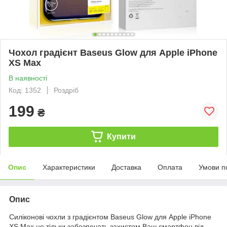
Чохол градієнт Baseus Glow для Apple iPhone
XS Max
В наявності
Код: 1352
Роздріб
199
₴
Купити
Опис
Характеристики
Доставка
Оплата
Умови п
Опис
Силіконові чохли з градієнтом Baseus Glow для Apple iPhone
XS Max не тільки забезпечать захистом Ваш смартфон від