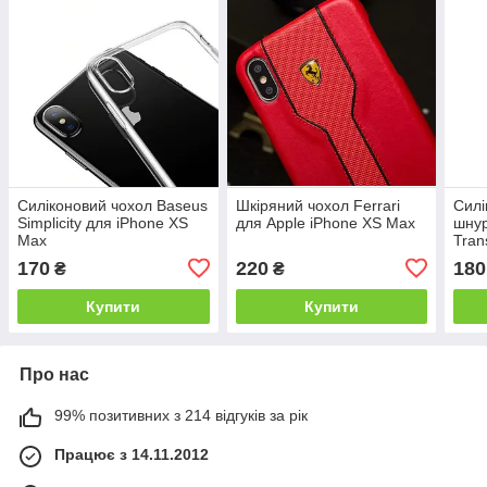
Силіконовий чохол Baseus
Шкіряний чохол Ferrari
Силі
Simplicity для iPhone XS
для Apple iPhone XS Max
шну
Max
Tran
iPho
170
220
180
₴
₴
Купити
Купити
Про нас
99% позитивних з 214 відгуків за рік
Працює з 14.11.2012