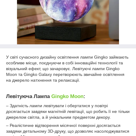
У світі сучасного дизайну освітлення лампи Gingko займають
особливе місце, поєднуючи в собі інноваційні технології та
візуальний ефект, що зачаровує. Левітуючі лампи Gingko
Moon та Gingko Galaxy перетворюють звичайне освітлення
на джерело натхнення та релаксації.
Левітуюча Лампа
Gingko Moon
:
– Здатність лампи левітувати і обертатися у повітрі
досягається завдяки магнітній левітації, що робить її не тільки
джерелом світла, а й унікальним предметом декору.
– Реалістичне відтворення місячної поверхні досягається
завдяки детальному 3D-друку, що дозволяє насолоджуватися