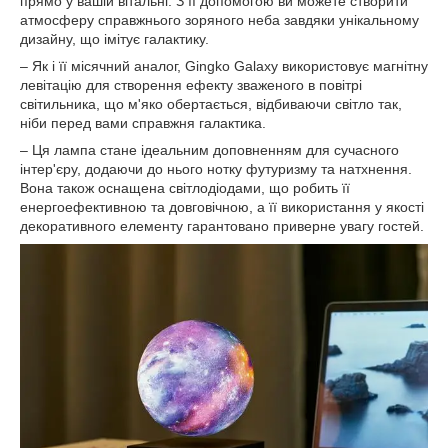
прямо у вашій вітальні. З її допомогою ви можете створити
атмосферу справжнього зоряного неба завдяки унікальному
дизайну, що імітує галактику.
– Як і її місячний аналог, Gingko Galaxy використовує магнітну
левітацію для створення ефекту зваженого в повітрі
світильника, що м'яко обертається, відбиваючи світло так,
ніби перед вами справжня галактика.
– Ця лампа стане ідеальним доповненням для сучасного
інтер'єру, додаючи до нього нотку футуризму та натхнення.
Вона також оснащена світлодіодами, що робить її
енергоефективною та довговічною, а її використання у якості
декоративного елементу гарантовано приверне увагу гостей.