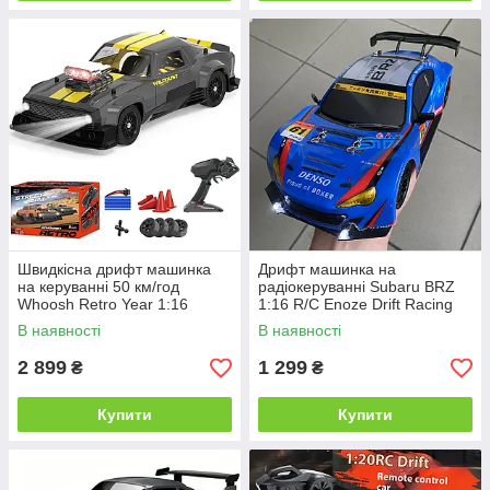
Швидкісна дрифт машинка
Дрифт машинка на
на керуванні 50 км/год
радіокеруванні Subaru BRZ
Whoosh Retro Year 1:16
1:16 R/C Enoze Drift Racing
В наявності
В наявності
2 899
1 299
₴
₴
Купити
Купити