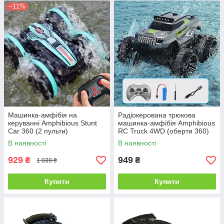
В інтернет-магазині
Lucky Buyer
можна купити машинку на
–11%
пульті керування з акумулятором під будь-який вік, стиль
катання та бюджет з доставкою по Україні.
Машинка-амфібія на
Радіокерована трюкова
керуванні Amphibious Stunt
машинка-амфібія Amphibious
Car 360 (2 пульти)
RC Truck 4WD (оберти 360)
В наявності
В наявності
929
949
₴
₴
1 039 ₴
Купити
Купити