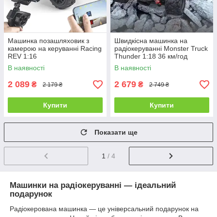
Машинка позашляховик з
Швидкісна машинка на
камерою на керуванні Racing
радіокеруванні Monster Truck
REV 1:16
Thunder 1:18 36 км/год
В наявності
В наявності
2 089
2 679
₴
₴
2 179 ₴
2 749 ₴
Купити
Купити
Показати ще
1
/ 4
Машинки на радіокеруванні — ідеальний
подарунок
Радіокерована машинка — це універсальний подарунок на