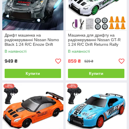
Дрифт машинка на
Машинка для дрифту на
радіокеруванні Nissan Nismo
радіокеруванні Nissan GT-R
Black 1:24 R/C Enoze Drift
1:24 R/C Drift Returns Rally
Racing
В наявності
В наявності
949
859
₴
₴
929 ₴
Купити
Купити
–8%
–8%