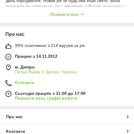
день народження, Новий рік чи будь-яке інше свято. Вона
підходить як хлопчикам, так і дівчаткам, а багато дорослих з
радістю приєднуються до гри.
Показати все
Серед радіокерованих машин особливою
популярністю користуються моделі:
Про нас
Дрифт машинки
— для їзди по гладких поверхнях з
99% позитивних з 214 відгуків за рік
ефектними заносами та змінними колесами в
комплекті.
Працює з 14.11.2012
Монстр-траки
— з великими колесами для високої
м. Дніпро
прохідності та амортизацією.
Петра Яцика 2, Дніпро, Україна
Баггі
— швидкі авто для різних типів дорожніх
поверхонь.
Контакти
Високошвидкісні моделі
— для любителів швидких
Сьогодні працює з 11:00 до 17:00
і точних перегонів.
Показати весь графік роботи
Інженерна техніка
— дає реалістичний досвід
управління будівельною та спеціальною технікою.
Про нас
Машинки з камерою
— дозволяють записувати
відео / фото під час руху, керуються зі смартфона та
пульта.
Контакти