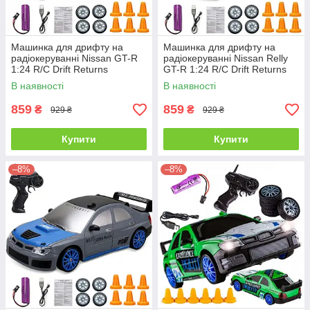
Машинка для дрифту на
Машинка для дрифту на
радіокеруванні Nissan GT-R
радіокеруванні Nissan Relly
1:24 R/C Drift Returns
GT-R 1:24 R/C Drift Returns
Rally
В наявності
В наявності
859
859
₴
₴
929 ₴
929 ₴
Купити
Купити
–8%
–8%