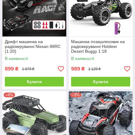
Дрифт машинка на
Машинка позашляховик на
радіокеруванні Nissan 88RC
радіокеруванні Hotdeer
(1:20)
Desert Buggy 1:18
В наявності
В наявності
899
989
₴
₴
1 079 ₴
1 129 ₴
Купити
Купити
–4%
–3%