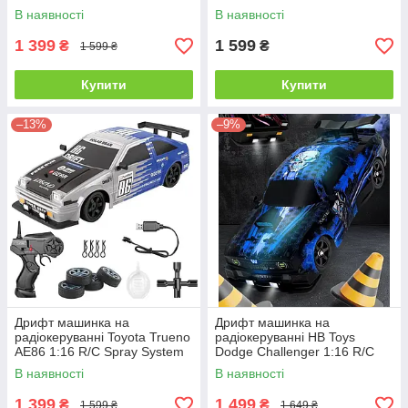
Drift
Drift
В наявності
В наявності
1 399
1 599
₴
₴
1 599 ₴
Купити
Купити
–13%
–9%
Дрифт машинка на
Дрифт машинка на
радіокеруванні Toyota Trueno
радіокеруванні HB Toys
AE86 1:16 R/C Spray System
Dodge Challenger 1:16 R/C
Drift
Drift Dazzling
В наявності
В наявності
1 399
1 499
₴
₴
1 599 ₴
1 649 ₴