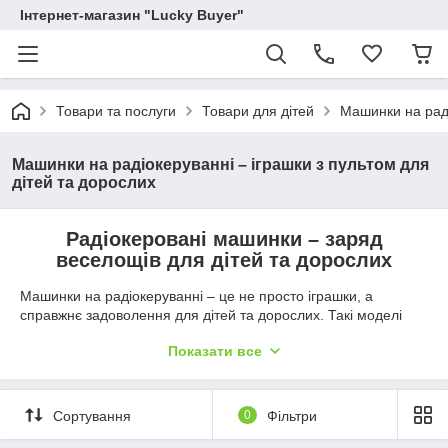
Інтернет-магазин "Lucky Buyer"
Товари та послуги
Товари для дітей
Машинки на раді
Машинки на радіокеруванні – іграшки з пультом для
дітей та дорослих
Радіокеровані машинки – заряд
веселощів для дітей та дорослих
Машинки на радіокеруванні – це не просто іграшки, а
справжнє задоволення для дітей та дорослих. Такі моделі
поєднують у собі швидкість, маневреність, міцність та масу
Показати все
позитивних емоцій. У нашому каталозі представлені машинки
для дрифту, баггі, позашляховики, монстр-траки,
високошвидкісні моделі, будівельна техніка та трюкові амфібії
– іграшки працюють на акумуляторі та доступні у різних
Сортування
0
Фільтри
масштабах від 1:24 до 1:8.