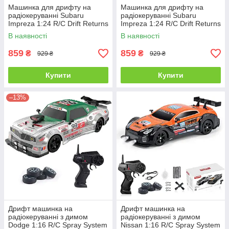
Машинка для дрифту на
Машинка для дрифту на
радіокеруванні Subaru
радіокеруванні Subaru
Impreza 1:24 R/C Drift Returns
Impreza 1:24 R/C Drift Returns
Rally
В наявності
В наявності
859
859
₴
₴
929 ₴
929 ₴
Купити
Купити
–13%
Дрифт машинка на
Дрифт машинка на
радіокеруванні з димом
радіокеруванні з димом
Dodge 1:16 R/C Spray System
Nissan 1:16 R/C Spray System